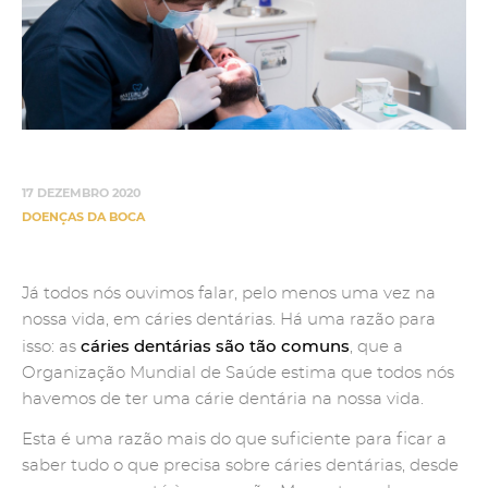
17 DEZEMBRO 2020
DOENÇAS DA BOCA
Já todos nós ouvimos falar, pelo menos uma vez na
nossa vida, em cáries dentárias. Há uma razão para
cáries dentárias são tão comuns
isso: as
, que a
Organização Mundial de Saúde estima que todos nós
havemos de ter uma cárie dentária na nossa vida.
Esta é uma razão mais do que suficiente para ficar a
saber tudo o que precisa sobre cáries dentárias, desde