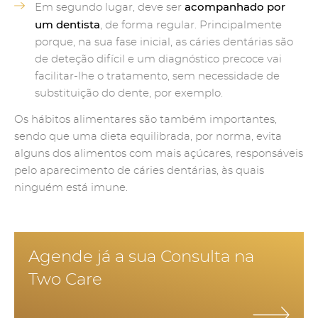
acompanhado por
Em segundo lugar, deve ser
um dentista
, de forma regular. Principalmente
porque, na sua fase inicial, as cáries dentárias são
de deteção difícil e um diagnóstico precoce vai
facilitar-lhe o tratamento, sem necessidade de
substituição do dente, por exemplo.
Os hábitos alimentares são também importantes,
sendo que uma dieta equilibrada, por norma, evita
alguns dos alimentos com mais açúcares, responsáveis
pelo aparecimento de cáries dentárias, às quais
ninguém está imune.
Agende já a sua Consulta na
Two Care