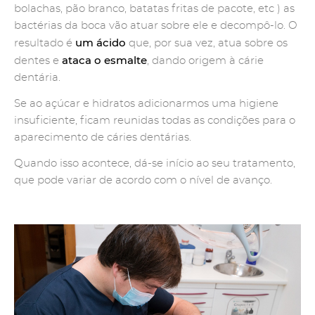
bolachas, pão branco, batatas fritas de pacote, etc ) as
bactérias da boca vão atuar sobre ele e decompô-lo. O
um ácido
resultado é
que, por sua vez, atua sobre os
ataca o esmalte
dentes e
, dando origem à cárie
dentária.
Se ao açúcar e hidratos adicionarmos uma higiene
insuficiente, ficam reunidas todas as condições para o
aparecimento de cáries dentárias.
Quando isso acontece, dá-se início ao seu tratamento,
que pode variar de acordo com o nível de avanço.