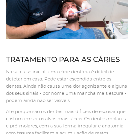
TRATAMENTO PARA AS CÁRIES
Na sua fase inicial, uma cárie dentária é difícil de
detetar em casa. Pode estar escondida entre os
dentes. Ainda não causa uma dor agonizante e alguns
dos seus sinais - por nome uma mancha mais escura -,
podem ainda não ser visíveis.
Até porque são os dentes mais difíceis de escovar que
costumam ser os alvos mais fáceis. Os dentes molares
e pré-molares, com a sua forma irregular e anatomia
com fissuras facilitam a acumulação de restos