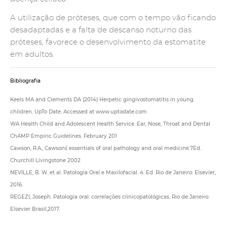
A utilização de próteses, que com o tempo vão ficando
desadaptadas e a falta de descanso noturno das
próteses, favorece o desenvolvimento da estomatite
em adultos.
Bibliografia
Keels MA and Clements DA (2014) Herpetic gingivostomatitis in young
children. UpTo Date. Accessed at www.uptodate.com
WA Health Child and Adolescent Health Service. Ear, Nose, Throat and Dental
ChAMP Empiric Guidelines. February 201
Cawson, R.A., Cawson´s essentials of oral pathology and oral medicine.7Ed.
Churchill Livingstone 2002
NEVILLE, B. W. et al. Patologia Oral e Maxilofacial. 4. Ed. Rio de Janeiro: Elsevier,
2016.
REGEZI, Joseph. Patologia oral: correlações clinicopatológicas. Rio de Janeiro:
Elsevier Brasil,2017.