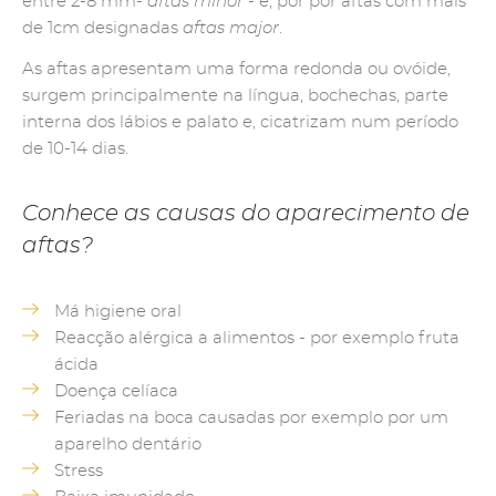
entre 2-8 mm-
aftas minor
- e, por por aftas com mais
de 1cm designadas
aftas major
.
As aftas apresentam uma forma redonda ou ovóide,
surgem principalmente na língua, bochechas, parte
interna dos lábios e palato e, cicatrizam num período
de 10-14 dias.
Conhece as causas do aparecimento de
aftas?
Má higiene oral
Reacção alérgica a alimentos - por exemplo fruta
ácida
Doença celíaca
Feriadas na boca causadas por exemplo por um
aparelho dentário
Stress