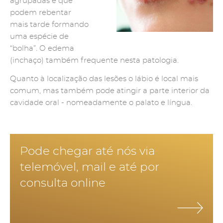
agrupadas e que
podem rebentar
mais tarde formando
uma espécie de
“bolha”. O edema
(inchaço) também frequente nesta patologia.
Quanto à localização das lesões o lábio é local mais
comum, mas também pode atingir a parte interior da
cavidade oral - nomeadamente o palato e língua.
Pode chegar até nós via
telemóvel, mail e até por
consulta online