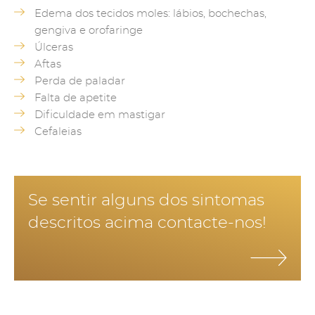
Edema dos tecidos moles: lábios, bochechas,
gengiva e orofaringe
Úlceras
Aftas
Perda de paladar
Falta de apetite
Dificuldade em mastigar
Cefaleias
Se sentir alguns dos sintomas
descritos acima contacte-nos!