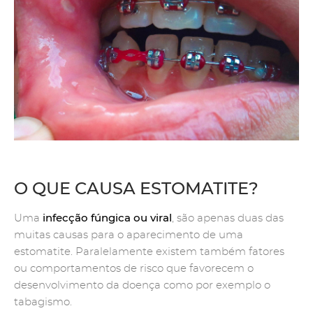
O QUE CAUSA ESTOMATITE?
infecção fúngica ou viral
Uma
, são apenas duas das
muitas causas para o aparecimento de uma
estomatite. Paralelamente existem também fatores
ou comportamentos de risco que favorecem o
desenvolvimento da doença como por exemplo o
tabagismo.