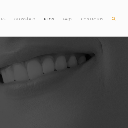
TES
GLOSSÁRIO
BLOG
FAQS
CONTACTOS
ntes Incisivos
Higiene Oral
ntes Caninos
Odontopediatria
ntes Molares
Periodontologia
ntes pré Molares
Branqueamento Dentário
ntes do Siso
Implantologia
Oclusão
Dentes
Dentisteria
Endodontia
Cirurgia Oral
Invisalign