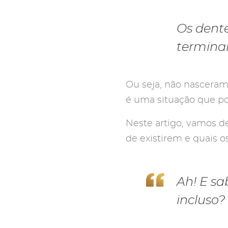
Os dente
terminar
Ou seja, não nascera
é uma situação que po
Neste artigo, vamos d
de existirem e quais o
Ah! E sa
incluso?