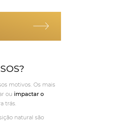
USOS?
sos motivos. Os mais
impactar o
ar ou
a trás.
ição natural são