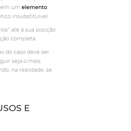
elemento
ambém um
ico insubstituível.
los” até à sua posição
ração completa.
ão do caso deve ser
guir seja o mais
do, na realidade, se
USOS E