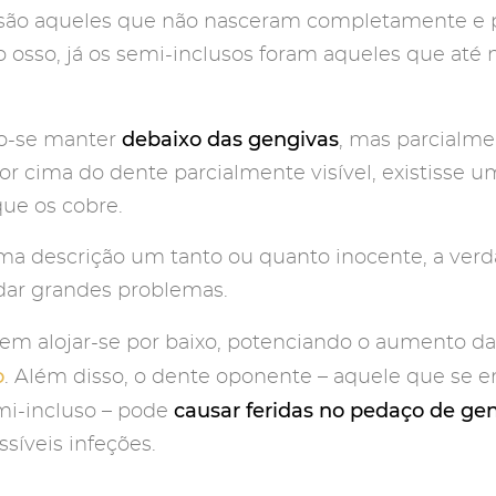
s são aqueles que não nasceram completamente 
o osso, já os semi-inclusos foram aqueles que até
debaixo das gengivas
ão-se manter
, mas parcialme
r cima do dente parcialmente visível, existisse u
ue os cobre.
a descrição um tanto ou quanto inocente, a verd
ar grandes problemas.
em alojar-se por baixo, potenciando o aumento d
o
. Além disso, o dente oponente – aquele que se 
causar feridas no pedaço de ge
mi-incluso – pode
síveis infeções.