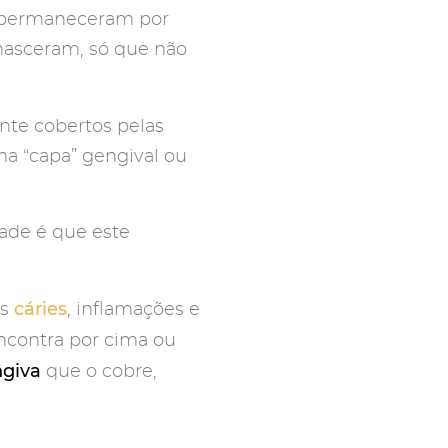
e permaneceram por
 nasceram, só que não
nte cobertos pelas
ma “capa” gengival ou
ade é que este
cáries
as
, inflamações e
encontra por cima ou
ngiva
que o cobre,