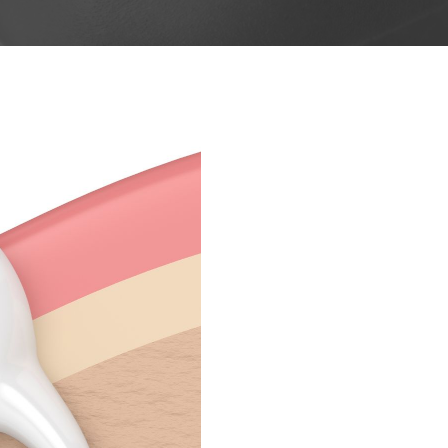
Próteses Dentárias
Ortodontia