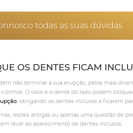
onnosco todas as suas dúvidas
QUE OS DENTES FICAM INCL
dem não terminar a sua erupção, pelos mais diver
vizinhos. O osso e o dente do lado podem bloque
rupção
, obrigando os dentes inclusos a ficarem par
umas, lesões antigas ou apenas uma questão de pos
dem levar ao aparecimento de dentes inclusos.