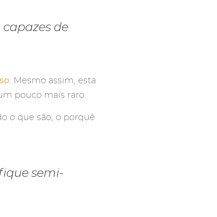
m capazes de
iso
. Mesmo assim, esta
um pouco mais raro.
do o que são, o porquê
fique semi-