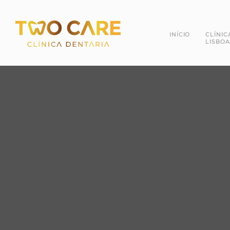
INÍCIO
CLÍNIC
LISBOA
Dra. 
Dr. R