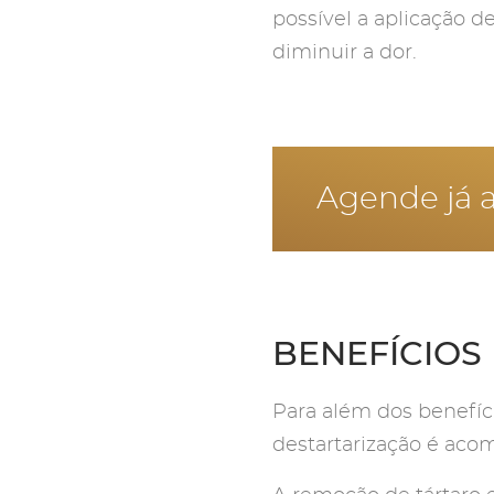
possível a aplicação d
diminuir a dor.
Agende já a
BENEFÍCIOS
Para além dos benefíc
destartarização é aco