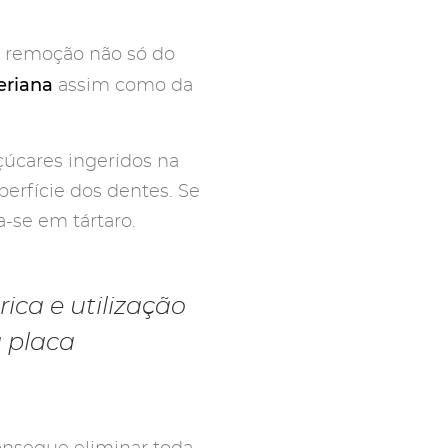
a remoção não só do
eriana
assim como da
çúcares ingeridos na
perfície dos dentes. Se
a-se em tártaro.
ca e utilização
a placa