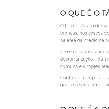
O QUE É O 
O termo tártaro deriv
brancas, nos cascos d
na área da medicina de
Isto é relevante para 
destartarização – ou s
comuns e simples real
Continue a ler para fi
quais os seus benefíci