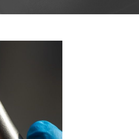
Próteses Dentárias
Ortodontia