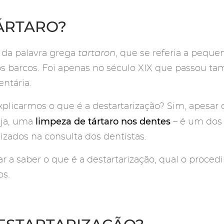
TÁRTARO?
a da palavra grega
tartaron
, que se referia a peque
os barcos. Foi apenas no século XIX que passou ta
ntária.
explicarmos o que é a destartarização? Sim, apesa
limpeza de tártaro nos dentes
eja, uma
– é um dos
izados na consulta dos dentistas.
car a saber o que é a destartarização, qual o proce
os.