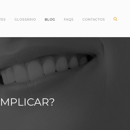
TES
GLOSSÁRIO
BLOG
FAQS
CONTACTOS
ntes Incisivos
Higiene Oral
ntes Caninos
Odontopediatria
ntes Molares
Periodontologia
ntes pré Molares
Branqueamento Dentário
ntes do Siso
Implantologia
Oclusão
Dentes
OMPLICAR?
Dentisteria
Endodontia
Cirurgia Oral
Invisalign