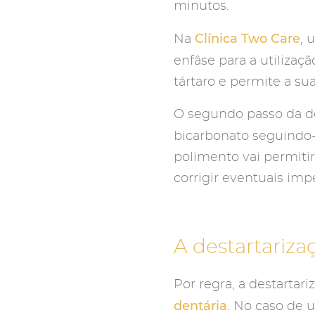
minutos.
Clínica Two Care
Na
, 
enfâse para a utiliza
tártaro e permite a su
O segundo passo da de
bicarbonato seguindo
polimento vai permitir
corrigir eventuais im
A destartariza
Por regra, a destarta
dentária
. No caso de 