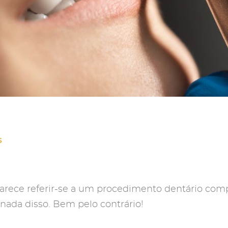
S
arece referir-se a um procedimento dentário comp
nada disso. Bem pelo contrário!