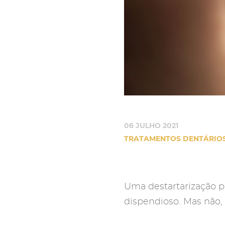
06 JULHO 2021
TRATAMENTOS DENTÁRIO
Uma destartarização p
dispendioso. Mas não, 