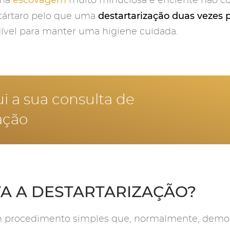
uma
muito minuciosa e eficiente não c
destartarização duas vezes 
 tártaro pelo que uma
dível para manter uma higiene cuidada.
 a sua consulta de
ação
TA A DESTARTARIZAÇÃO?
um procedimento simples que, normalmente, demor