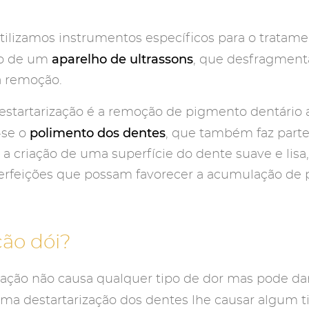
utilizamos instrumentos específicos para o tratam
aparelho de ultrassons
ção de um
, que desfragment
a remoção.
startarização é a remoção de pigmento dentário a
polimento dos dentes
-se o
, que também faz parte
 a criação de uma superfície do dente suave e lisa
perfeições que possam favorecer a acumulação de p
ção dói?
rização não causa qualquer tipo de dor mas pode da
uma destartarização dos dentes lhe causar algum t