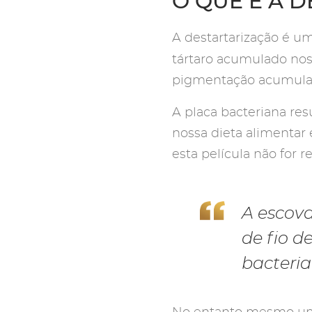
O QUE É A 
A destartarização é u
tártaro acumulado no
pigmentação acumula
A placa bacteriana res
nossa dieta alimentar 
esta película não for 
A escova
de fio d
bacteria