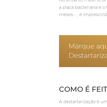
No entanto mesmo 
a placa bacteriana e o
meses - , é imprescin
Marque aqui
Destartariz
COMO É FEI
A destartarização é 