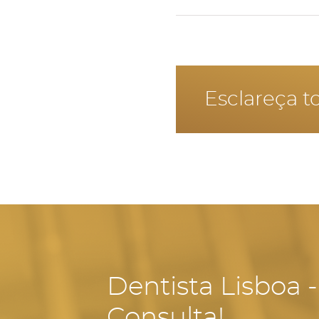
Não é aconselhado fazer
Esclareça t
Dentista Lisboa 
Consulta!