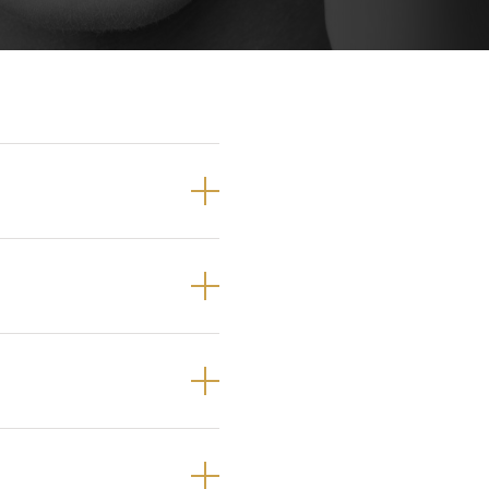
Próteses Dentárias
Ortodontia
selhado,
de confecionar
ico.
de peróxido de
ta
!
rvisão, que tem
nqueador.