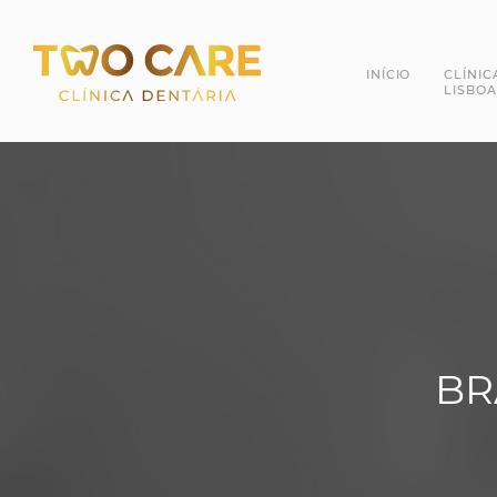
INÍCIO
CLÍNIC
LISBOA
Dra. 
Dr. R
BR