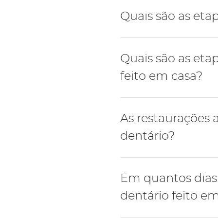
O branqueamento dentári
Quais são as eta
Passo a passo:
Quais são as et
Higiene oral e remo
feito em casa?
Branqueamento a las
Avaliação de restaura
Passo a passo:
As restaurações
Higiene oral e remo
dentário?
Branqueamento com mo
Avaliação de restaura
A cor de restauração ant
Em quantos dias
acção do gel branqueado
dentário feito e