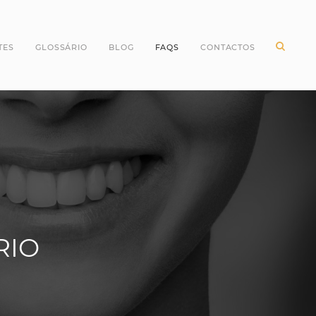
TES
GLOSSÁRIO
BLOG
FAQS
CONTACTOS
ntes Incisivos
Higiene Oral
ntes Caninos
Odontopediatria
ntes Molares
Periodontologia
ntes pré Molares
Branqueamento Dentário
ntes do Siso
Implantologia
Oclusão
Dentes
RIO
Dentisteria
Endodontia
Cirurgia Oral
Invisalign