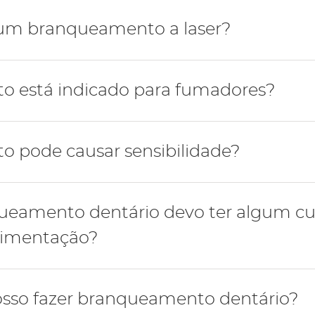
semanas, porém o branqueamento deve ser avaliado em c
 um branqueamento a laser?
ço de um branqueamento dentário a laser ou mais infor
 está indicado para fumadores?
agende uma consulta
e-nos ou
.
ontra indicação para fazer um branqueamento. Porém os
 pode causar sensibilidade?
douros visto que a manutenção do hábito tabágico vai o
s novamente.
ntária é um sintoma frequente após um branqueamento d
ueamento dentário devo ter algum c
uso de pastas para sensibilidade e pela aplicação local 
alimentação?
 período em que se realiza o branqueamento diminuir a 
osso fazer branqueamento dentário?
 os dentes como café, chá, vinho e reduzir o consumo t