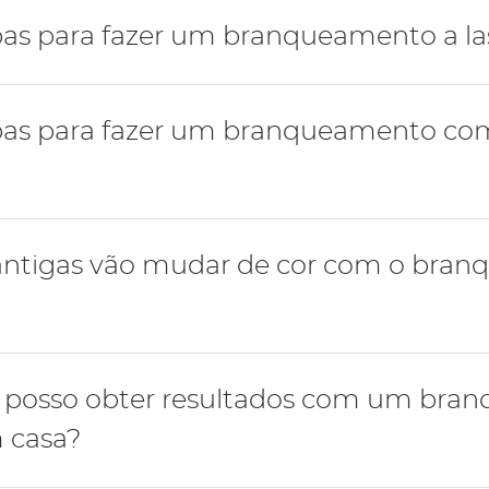
o não provoca danos no esmalte.
pas para fazer um branqueamento a la
apas para fazer um branqueamento co
ção da pigmentação;
er no consultório numa sessão;
ções antigas e substituição caso seja necessário.
 antigas vão mudar de cor com o bra
ção da pigmentação;
ldeiras e seringas com gel branqueador até atingir a 
ções antigas e substituição caso seja necessário.
igas e de coroas vai permanecer inalterada, não sofrendo
 posso obter resultados com um bra
r.
m casa?