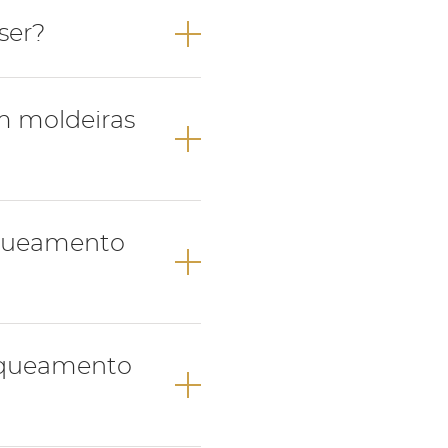
ser?
m moldeiras
nqueamento
cor desejada;
 alteração com a
nqueamento