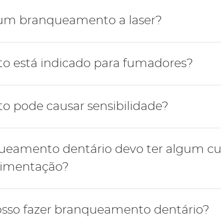
semanas, porém o branqueamento deve ser avaliado em c
 um branqueamento a laser?
ço de um branqueamento dentário a laser ou mais infor
 está indicado para fumadores?
agende uma consulta
e-nos ou
.
ontra indicação para fazer um branqueamento. Porém os
 pode causar sensibilidade?
douros visto que a manutenção do hábito tabágico vai o
s novamente.
ntária é um sintoma frequente após um branqueamento d
ueamento dentário devo ter algum c
uso de pastas para sensibilidade e pela aplicação local 
alimentação?
 período em que se realiza o branqueamento diminuir a 
osso fazer branqueamento dentário?
 os dentes como café, chá, vinho e reduzir o consumo t