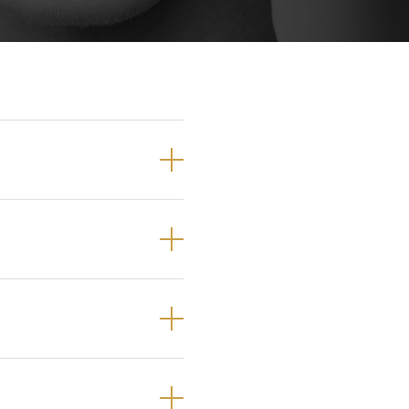
Próteses Dentárias
Ortodontia
selhado,
de confecionar
ico.
de peróxido de
ta
!
rvisão, que tem
nqueador.