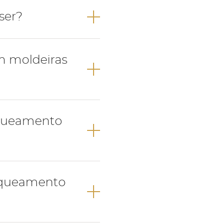
ser?
m moldeiras
nqueamento
cor desejada;
 alteração com a
nqueamento