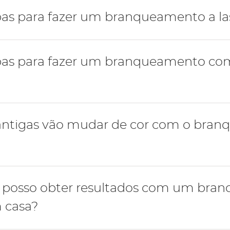
o não provoca danos no esmalte.
pas para fazer um branqueamento a la
apas para fazer um branqueamento co
ção da pigmentação;
er no consultório numa sessão;
ções antigas e substituição caso seja necessário.
 antigas vão mudar de cor com o bra
ção da pigmentação;
ldeiras e seringas com gel branqueador até atingir a 
ções antigas e substituição caso seja necessário.
igas e de coroas vai permanecer inalterada, não sofrendo
 posso obter resultados com um bra
r.
m casa?