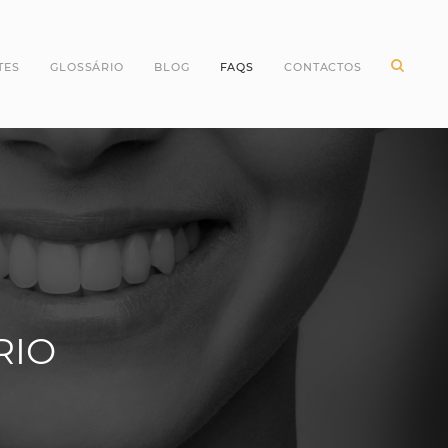
TES
GLOSSÁRIO
BLOG
FAQS
CONTACTOS
ntes Incisivos
Higiene Oral
ntes Caninos
Odontopediatria
ntes Molares
Periodontologia
ntes pré Molares
Branqueamento Dentário
ntes do Siso
Implantologia
Oclusão
Dentes
RIO
Dentisteria
Endodontia
Cirurgia Oral
Invisalign