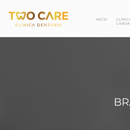
INÍCIO
CLÍNIC
LISBOA
Dra. 
Dr. R
BR