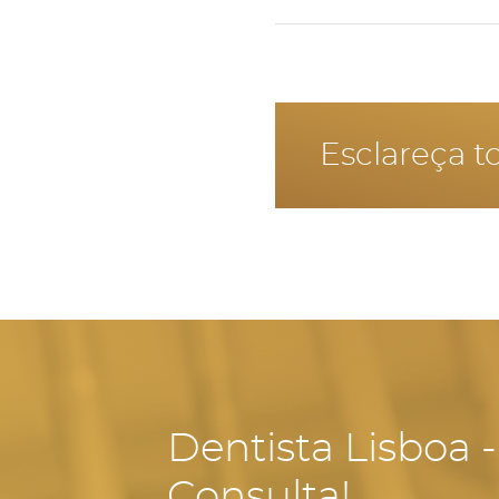
Não é aconselhado fazer
Esclareça t
Dentista Lisboa 
Consulta!