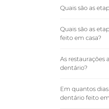
O branqueamento dentári
Quais são as eta
Passo a passo:
Quais são as et
Higiene oral e remo
feito em casa?
Branqueamento a las
Avaliação de restaura
Passo a passo:
As restaurações
Higiene oral e remo
dentário?
Branqueamento com mo
Avaliação de restaura
A cor de restauração ant
Em quantos dias
acção do gel branqueado
dentário feito e