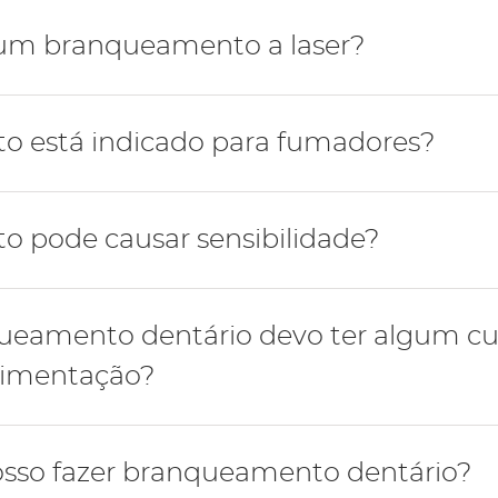
semanas, porém o branqueamento deve ser avaliado em c
 um branqueamento a laser?
ço de um branqueamento dentário a laser ou mais infor
 está indicado para fumadores?
agende uma consulta
e-nos ou
.
ontra indicação para fazer um branqueamento. Porém os
 pode causar sensibilidade?
douros visto que a manutenção do hábito tabágico vai o
s novamente.
ntária é um sintoma frequente após um branqueamento d
ueamento dentário devo ter algum c
uso de pastas para sensibilidade e pela aplicação local 
alimentação?
 período em que se realiza o branqueamento diminuir a 
osso fazer branqueamento dentário?
 os dentes como café, chá, vinho e reduzir o consumo t