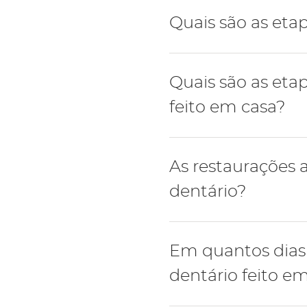
O branqueamento dentári
Quais são as eta
Passo a passo:
Quais são as et
Higiene oral e remo
feito em casa?
Branqueamento a las
Avaliação de restaura
Passo a passo:
As restaurações
Higiene oral e remo
dentário?
Branqueamento com mo
Avaliação de restaura
A cor de restauração ant
Em quantos dias
acção do gel branqueado
dentário feito e