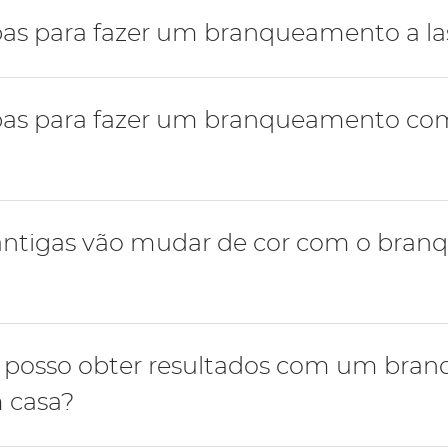
o não provoca danos no esmalte.
pas para fazer um branqueamento a la
apas para fazer um branqueamento co
ção da pigmentação;
er no consultório numa sessão;
ções antigas e substituição caso seja necessário.
 antigas vão mudar de cor com o bra
ção da pigmentação;
ldeiras e seringas com gel branqueador até atingir a 
ções antigas e substituição caso seja necessário.
igas e de coroas vai permanecer inalterada, não sofrendo
 posso obter resultados com um bra
r.
m casa?