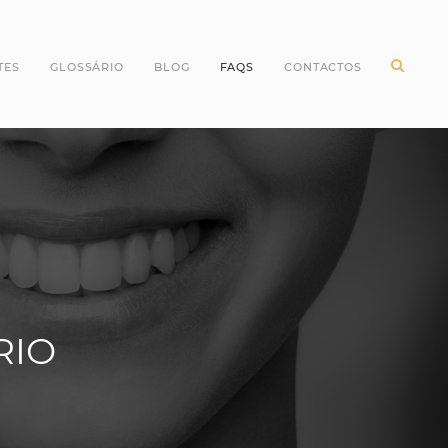
TES
GLOSSÁRIO
BLOG
FAQS
CONTACTOS
ntes Incisivos
Higiene Oral
ntes Caninos
Odontopediatria
ntes Molares
Periodontologia
ntes pré Molares
Branqueamento Dentário
ntes do Siso
Implantologia
Oclusão
Dentes
RIO
Dentisteria
Endodontia
Cirurgia Oral
Invisalign