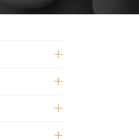
Próteses Dentárias
Ortodontia
selhado,
de confecionar
ico.
de peróxido de
ta
!
rvisão, que tem
nqueador.