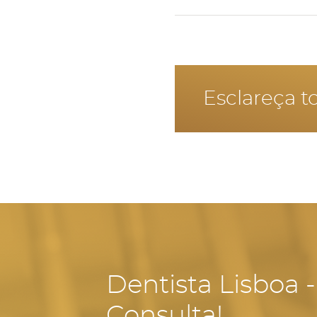
Não é aconselhado fazer
Esclareça t
Dentista Lisboa 
Consulta!