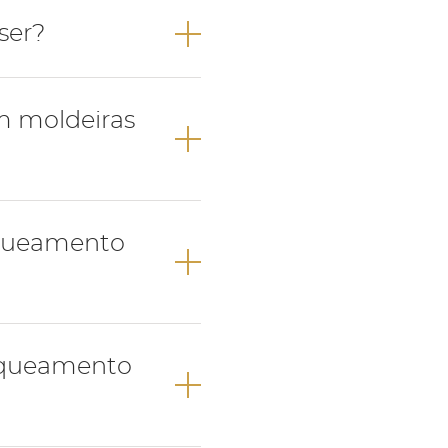
ser?
m moldeiras
nqueamento
cor desejada;
 alteração com a
nqueamento