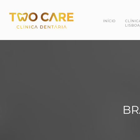
INÍCIO
CLÍNIC
LISBOA
Dra. 
Dr. R
BR