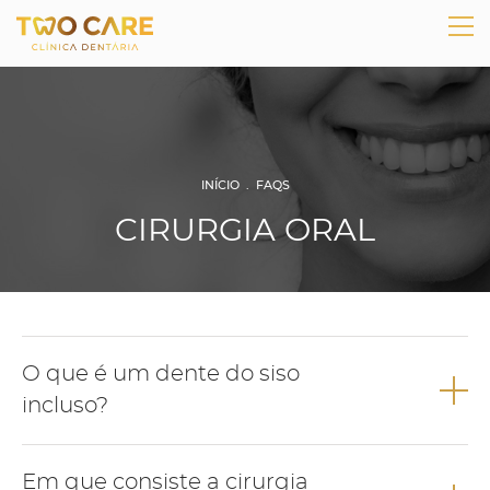
INÍCIO
.
FAQS
CIRURGIA ORAL
O que é um dente do siso
incluso?
dente do siso
O
corresponde ao terceiro molar, e regra geral
Em que consiste a cirurgia
corresponde ao último dente a erupcionar. Quando a erupção