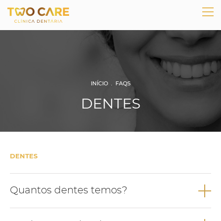
INÍCIO
.
FAQS
DENTES
DENTES
Quantos dentes temos?
A dentição humana é formada por 32 dentes.