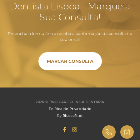
Dentista Lisboa - Marque a
Sua Consulta!
Preencha o formulário e receba a confirmação da consulta no
seu email
MARCAR CONSULTA
2020 ©
TWO CARE CLÍNICA DENTÁRIA
Política de Privacidade
By
Bluesoft.pt
960 223 891
MARCA