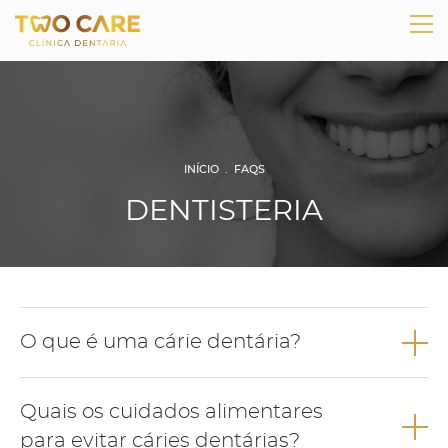
INÍCIO
.
FAQS
DENTISTERIA
O que é uma cárie dentária?
A cárie dentária é uma doença infeciosa com origem
Quais os cuidados alimentares
bacteriana e que resulta da interacção de diversos fatores.
para evitar cáries dentárias?