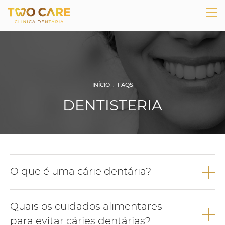
INÍCIO
.
FAQS
DENTISTERIA
O que é uma cárie dentária?
A cárie dentária é uma doença infeciosa com origem
Quais os cuidados alimentares
bacteriana e que resulta da interacção de diversos fatores.
para evitar cáries dentárias?