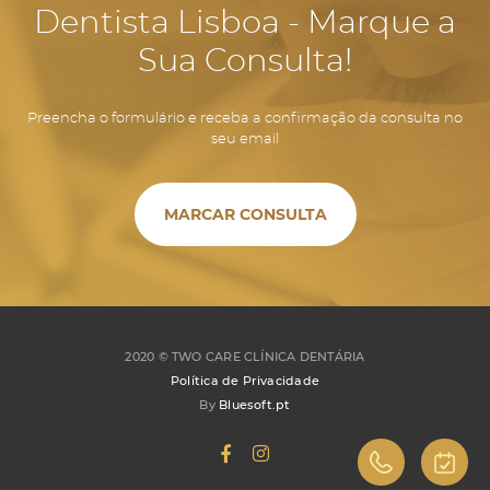
Dentista Lisboa - Marque a
Sua Consulta!
Preencha o formulário e receba a confirmação da consulta no
seu email
MARCAR CONSULTA
2020 ©
TWO CARE CLÍNICA DENTÁRIA
Política de Privacidade
By
Bluesoft.pt
960 223 891
MARCA