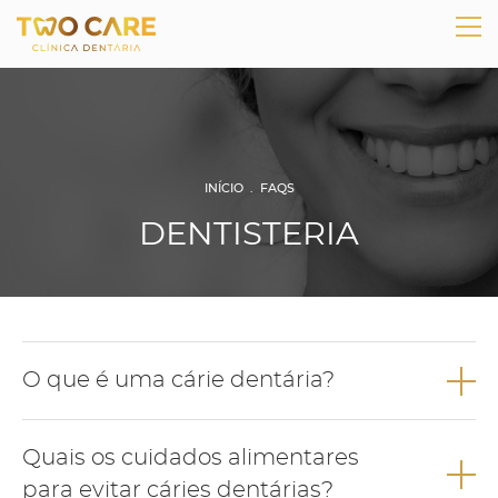
INÍCIO
.
FAQS
DENTISTERIA
O que é uma cárie dentária?
A cárie dentária é uma doença infeciosa com origem
Quais os cuidados alimentares
bacteriana e que resulta da interacção de diversos fatores.
para evitar cáries dentárias?