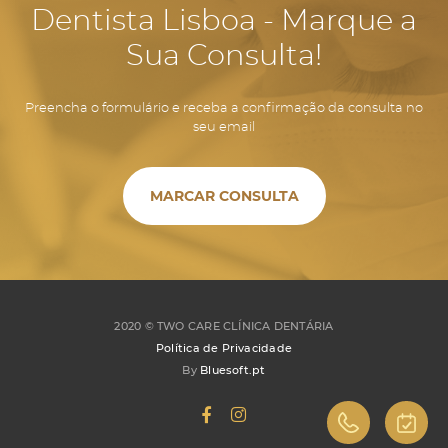
Dentista Lisboa - Marque a
Sua Consulta!
Preencha o formulário e receba a confirmação da consulta no
seu email
MARCAR CONSULTA
2020 ©
TWO CARE CLÍNICA DENTÁRIA
Política de Privacidade
By
Bluesoft.pt
960 223 891
MARCA