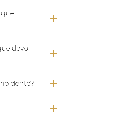
nde através
o que
e, ocorrendo o
svitalizar o dente
que devo
onsulta de
 no dente?
 averiguar a
teza da origem
m abrir a boca
inflamação e