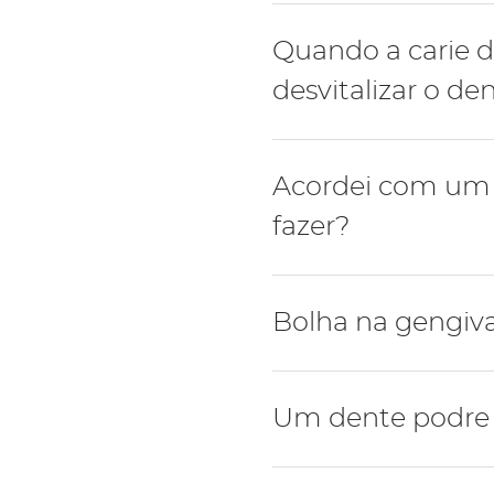
Na presença de agressões
Quando a carie d
de uma reacção inflamató
desvitalizar o de
Portanto, quando o nervo 
processo que designa-se 
Quando a cárie dentária s
Acordei com um a
torna-se a única forma de
fazer?
A presença de abcesso é 
Bolha na gengiva
urgência de medicina den
origem do abcesso (pode
Em primeiro lugar deve m
Em conjunto com o abces
Um dente podre
dessa bolha.
ou mastigar, dor intensa 
Na verdade, mesmo sem d