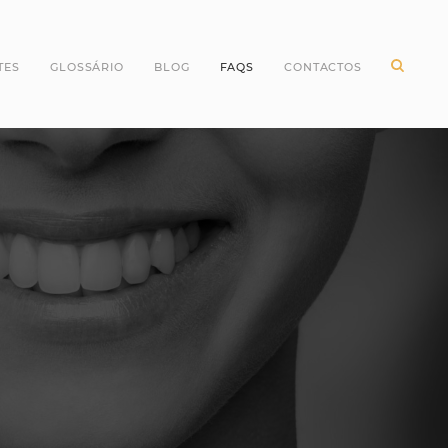
TES
GLOSSÁRIO
BLOG
FAQS
CONTACTOS
ntes Incisivos
Higiene Oral
ntes Caninos
Odontopediatria
ntes Molares
Periodontologia
ntes pré Molares
Branqueamento Dentário
ntes do Siso
Implantologia
Oclusão
Dentes
Dentisteria
Endodontia
Cirurgia Oral
Invisalign