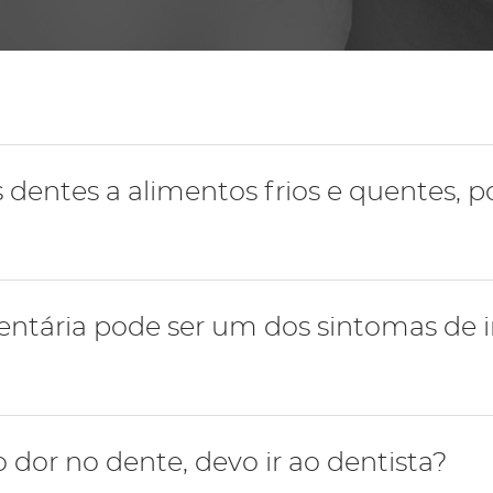
Periodontologia
s dentes a alimentos frios e quentes, 
lidade ocorre com alimentos frios e quentes, pode ser 
dentária pode ser um dos sintomas de
que esteja a atingir a região da polpa dentária (zona vital
remover a cárie e desvitalizar o dente.
ensibilidade dentária quando há inflamação do dente, cha
 dor no dente, devo ir ao dentista?