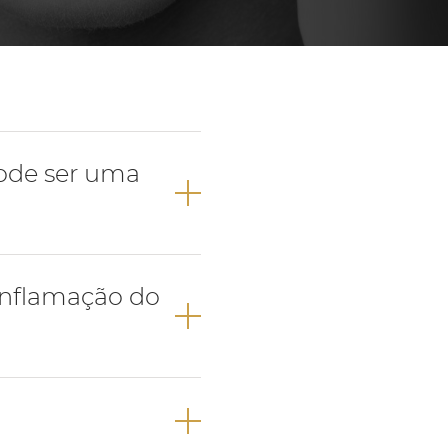
Próteses Dentárias
Ortodontia
pode ser uma
que tenha uma
 inflamação do
 do dente),
mada de pulpite.