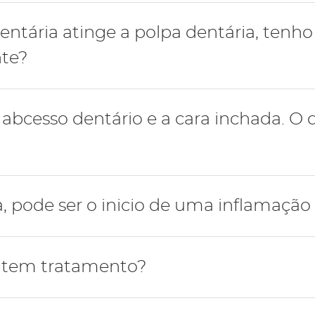
, nomeadamente cárie dentária, a polpa dentária respo
entária atinge a polpa dentária, tenh
ria.
nte?
do dente é afetado por esse tipo de lesões, a polpa reag
por pulpite.
e torna profunda ao ponto de atingir a polpa dentária, de
bcesso dentário e a cara inchada. O 
 o salvar de manter a sua função.
uma das principais situações que justifica a ida a uma c
, pode ser o inicio de uma inflamação
tária, mais especificamente da área de endodontia, para
 ser de um dente, da gengiva ou de ambos).
arcar uma consulta de medicina dentária para ter a cer
so apresentam-se sintomas como edema, dificuldade e
 tem tratamento?
e por vezes febre.
or no dente, essa manifestação pode ter origem numa 