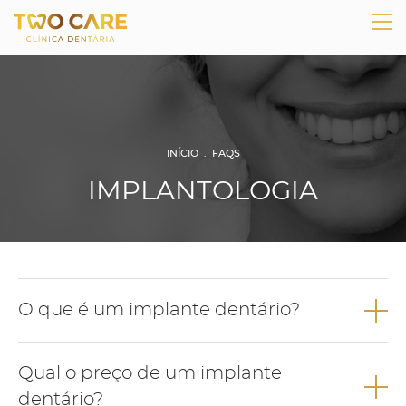
INÍCIO
.
FAQS
IMPLANTOLOGIA
O que é um implante dentário?
O implante dentário é uma estrutura de titânio, biocompatível,
Qual o preço de um implante
que pretende substituir a raiz de um dente perdido.
dentário?