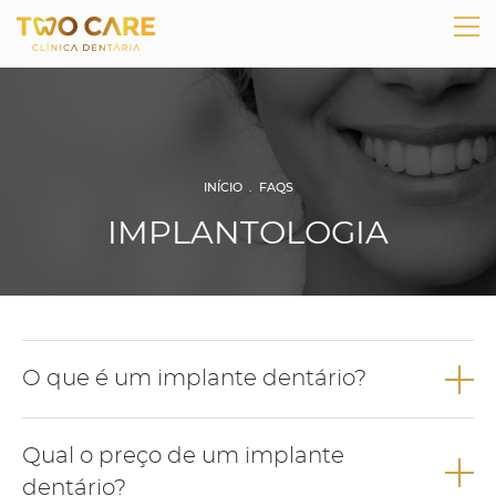
INÍCIO
.
FAQS
IMPLANTOLOGIA
O que é um implante dentário?
O implante dentário é uma estrutura de titânio, biocompatível,
Qual o preço de um implante
que pretende substituir a raiz de um dente perdido.
dentário?