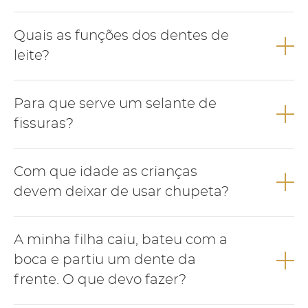
A pigmentação escura dos dentes de leite é frequente na
Quais as funções dos dentes de
infância e pode ser removida numa consulta de medicina
dentária.
leite?
Os dentes de leite apresentam várias funções como falar,
Para que serve um selante de
mastigar, deglutir, manutenção de espaço para a correcta
erupção dos dentes definitivos e estética.
fissuras?
O selante funciona como um verniz que se aplica na superfície
Com que idade as crianças
dos dentes com o objectivo de evitar a acumulação de restos
alimentares e prevenir o aparecimento de cárie.
devem deixar de usar chupeta?
Para evitar alterações no desenvolvimento dos maxilares a
A minha filha caiu, bateu com a
criança deve deixar de usar chupeta até aos 3 anos de idade.
boca e partiu um dente da
frente. O que devo fazer?