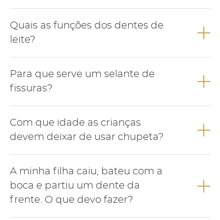
A pigmentação escura dos dentes de leite é frequente na
Quais as funções dos dentes de
infância e pode ser removida numa consulta de medicina
dentária.
leite?
Os dentes de leite apresentam várias funções como falar,
Para que serve um selante de
mastigar, deglutir, manutenção de espaço para a correcta
erupção dos dentes definitivos e estética.
fissuras?
O selante funciona como um verniz que se aplica na superfície
Com que idade as crianças
dos dentes com o objectivo de evitar a acumulação de restos
alimentares e prevenir o aparecimento de cárie.
devem deixar de usar chupeta?
Para evitar alterações no desenvolvimento dos maxilares a
A minha filha caiu, bateu com a
criança deve deixar de usar chupeta até aos 3 anos de idade.
boca e partiu um dente da
frente. O que devo fazer?