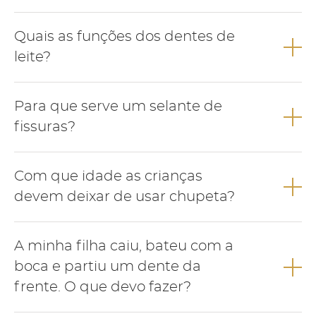
A pigmentação escura dos dentes de leite é frequente na
Quais as funções dos dentes de
infância e pode ser removida numa consulta de medicina
dentária.
leite?
Os dentes de leite apresentam várias funções como falar,
Para que serve um selante de
mastigar, deglutir, manutenção de espaço para a correcta
erupção dos dentes definitivos e estética.
fissuras?
O selante funciona como um verniz que se aplica na superfície
Com que idade as crianças
dos dentes com o objectivo de evitar a acumulação de restos
alimentares e prevenir o aparecimento de cárie.
devem deixar de usar chupeta?
Para evitar alterações no desenvolvimento dos maxilares a
A minha filha caiu, bateu com a
criança deve deixar de usar chupeta até aos 3 anos de idade.
boca e partiu um dente da
frente. O que devo fazer?