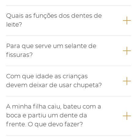
A pigmentação escura dos dentes de leite é frequente na
Quais as funções dos dentes de
infância e pode ser removida numa consulta de medicina
dentária.
leite?
Os dentes de leite apresentam várias funções como falar,
Para que serve um selante de
mastigar, deglutir, manutenção de espaço para a correcta
erupção dos dentes definitivos e estética.
fissuras?
O selante funciona como um verniz que se aplica na superfície
Com que idade as crianças
dos dentes com o objectivo de evitar a acumulação de restos
alimentares e prevenir o aparecimento de cárie.
devem deixar de usar chupeta?
Para evitar alterações no desenvolvimento dos maxilares a
A minha filha caiu, bateu com a
criança deve deixar de usar chupeta até aos 3 anos de idade.
boca e partiu um dente da
frente. O que devo fazer?