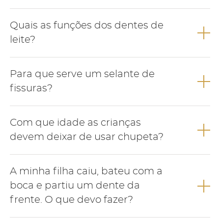
A pigmentação escura dos dentes de leite é frequente na
Quais as funções dos dentes de
infância e pode ser removida numa consulta de medicina
dentária.
leite?
Os dentes de leite apresentam várias funções como falar,
Para que serve um selante de
mastigar, deglutir, manutenção de espaço para a correcta
erupção dos dentes definitivos e estética.
fissuras?
O selante funciona como um verniz que se aplica na superfície
Com que idade as crianças
dos dentes com o objectivo de evitar a acumulação de restos
alimentares e prevenir o aparecimento de cárie.
devem deixar de usar chupeta?
Para evitar alterações no desenvolvimento dos maxilares a
A minha filha caiu, bateu com a
criança deve deixar de usar chupeta até aos 3 anos de idade.
boca e partiu um dente da
frente. O que devo fazer?