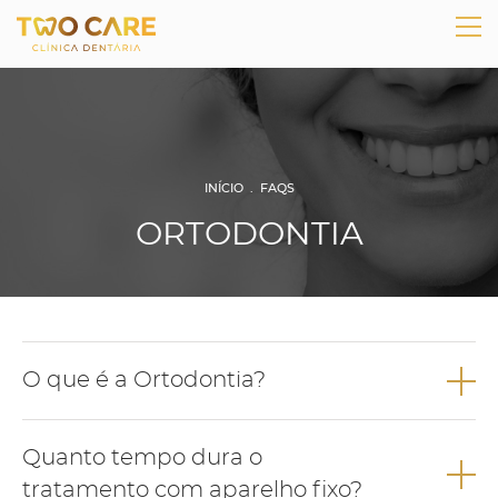
INÍCIO
.
FAQS
ORTODONTIA
O que é a Ortodontia?
É uma área da medicina dentária que se dedica a diagnosticar
Quanto tempo dura o
problemas tanto dentários como dos maxilares, cria e executa
um plano de tratamento que visa a correta articulação das
tratamento com aparelho fixo?