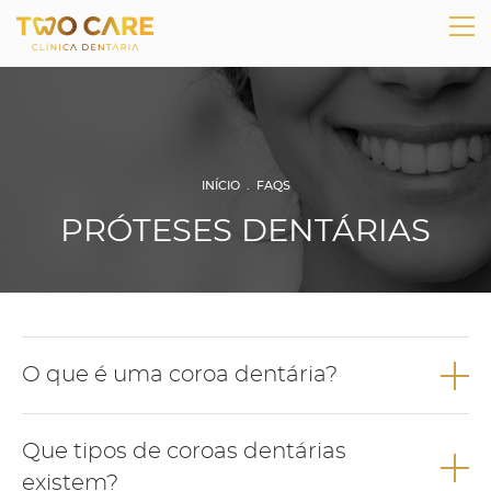
INÍCIO
.
FAQS
PRÓTESES DENTÁRIAS
O que é uma coroa dentária?
A coroa dentária é uma solução de prótese fixa que pode ser
Que tipos de coroas dentárias
colocada sobre um dente ou sobre um implante e que devolve
ao dente o seu aspeto natural, estrutura perdida e função.
existem?