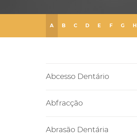
A
B
C
D
E
F
G
H
Abcesso Dentário
Abcesso dentário é a acumulação de
Abfracção
resultado de uma infecção bacteriana
Relacionados
Abfracção corresponde à perda de est
Abrasão Dentária
provocada por forças biomecânicas (fo