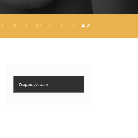
Próteses Dentárias
Ortodontia
T
U
V
W
X
Y
Z
A-Z