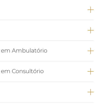
ilizado em medicina dentária que tem
 das zonas interproximais dos dentes
 aparelho ortodontico que fica colada na
 para aplicação de forças nos dentes
de branquear os dentes, realizado em
 em Ambulatório
e uma luz LED que activa e aumenta a
 o processo. Geralmente é realizado numa
ALINHADORES INVISÍVEIS
rio é um método para branquear os
em Consultório
te, através da utilização de moldeiras
 de acordo com as orientações fornecidas
rio é uma técnica de branqueamento