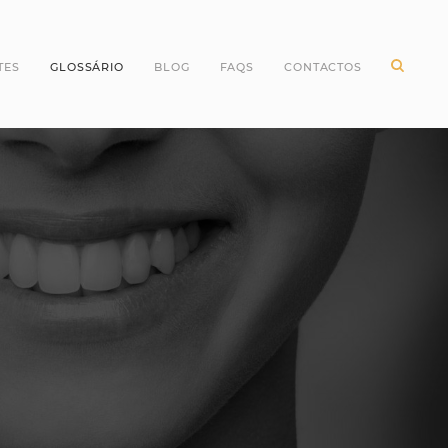
TES
GLOSSÁRIO
BLOG
FAQS
CONTACTOS
ntes Incisivos
Higiene Oral
ntes Caninos
Odontopediatria
ntes Molares
Periodontologia
ntes pré Molares
Branqueamento Dentário
ntes do Siso
Implantologia
Oclusão
Dentes
Dentisteria
Endodontia
Cirurgia Oral
Invisalign