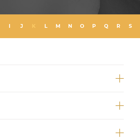
Periodontologia
I
J
K
L
M
N
O
P
Q
R
S
 pus numa cavidade ou “bolsa“ em
.
rutura dentária na zona cervical do dente
rças oclusais).