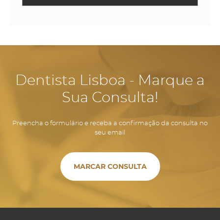
Relacionados
TRATAMENTOS DENTÁRIOS
Dentista Lisboa - Marque a
Sua Consulta!
Preencha o formulário e receba a confirmação da consulta no
seu email
MARCAR CONSULTA