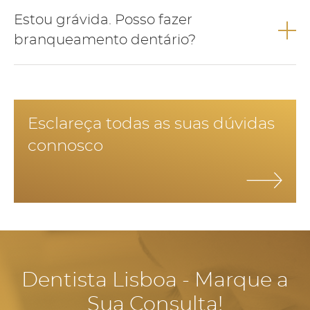
É aconselhado durante o período em que se realiza o
Estou grávida. Posso fazer
branqueamento diminuir a ingestão de alimentos que
pigmentam os dentes como café, chá, vinho e reduzir o
branqueamento dentário?
consumo tabágico.
Não é aconselhado fazer branqueamento dentário em
grávidas.
Esclareça todas as suas dúvidas
connosco
Dentista Lisboa - Marque a
Sua Consulta!