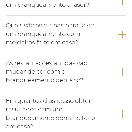
um branqueamento a laser?
Passo a passo:
Quais são as etapas para fazer
Higiene oral e remoção da pigmentação;
um branqueamento com
Branqueamento a laser no consultório numa sessão;
moldeiras feito em casa?
Avaliação de restaurações antigas e substituição caso seja
necessário.
Passo a passo:
As restaurações antigas vão
Higiene oral e remoção da pigmentação;
mudar de cor com o
Branqueamento com moldeiras e seringas com gel
branqueamento dentário?
branqueador até atingir a cor desejada;
Avaliação de restaurações antigas e substituição caso seja
necessário.
A cor de restauração antigas e de coroas vai permanecer
Em quantos dias posso obter
inalterada, não sofrendo alteração com a acção do gel
branqueador.
resultados com um
branqueamento dentário feito
em casa?