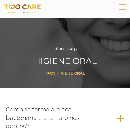
INÍCIO
.
FAQS
HIGIENE ORAL
FAQS HIGIENE ORAL
Como se forma a placa
bacteriana e o tártaro nos
dentes?