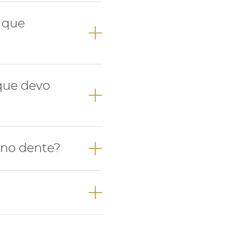
nde através
o que
e, ocorrendo o
svitalizar o dente
que devo
onsulta de
 no dente?
 averiguar a
teza da origem
m abrir a boca
inflamação e