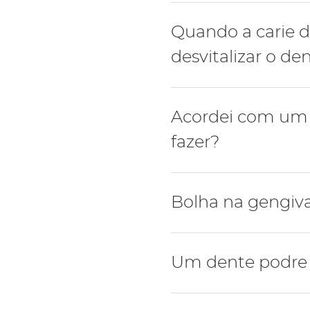
Na presença de agressões
Quando a carie d
de uma reacção inflamató
desvitalizar o de
Portanto, quando o nervo 
processo que designa-se 
Quando a cárie dentária s
Acordei com um a
torna-se a única forma de
fazer?
A presença de abcesso é 
Bolha na gengiva
urgência de medicina den
origem do abcesso (pode
Em primeiro lugar deve m
Em conjunto com o abces
Um dente podre
dessa bolha.
ou mastigar, dor intensa 
Na verdade, mesmo sem d