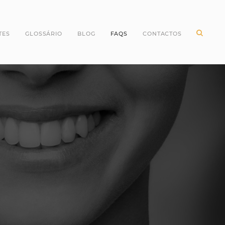
TES
GLOSSÁRIO
BLOG
FAQS
CONTACTOS
ntes Incisivos
Higiene Oral
ntes Caninos
Odontopediatria
ntes Molares
Periodontologia
ntes pré Molares
Branqueamento Dentário
ntes do Siso
Implantologia
Oclusão
Dentes
Dentisteria
Endodontia
Cirurgia Oral
Invisalign