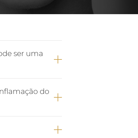
Próteses Dentárias
Ortodontia
pode ser uma
que tenha uma
 inflamação do
 do dente),
mada de pulpite.