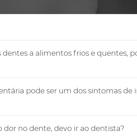
Periodontologia
s dentes a alimentos frios e quentes, 
lidade ocorre com alimentos frios e quentes, pode ser 
dentária pode ser um dos sintomas de
que esteja a atingir a região da polpa dentária (zona vital
remover a cárie e desvitalizar o dente.
ensibilidade dentária quando há inflamação do dente, cha
 dor no dente, devo ir ao dentista?