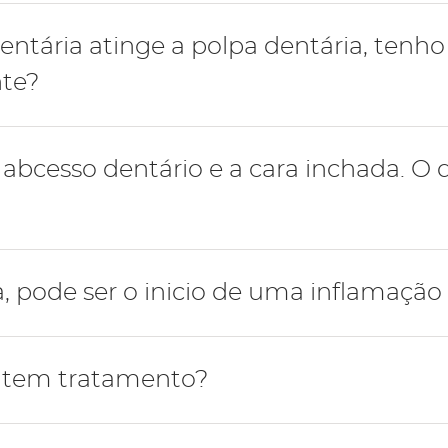
, nomeadamente cárie dentária, a polpa dentária respo
entária atinge a polpa dentária, tenh
ria.
nte?
do dente é afetado por esse tipo de lesões, a polpa reag
por pulpite.
e torna profunda ao ponto de atingir a polpa dentária, de
bcesso dentário e a cara inchada. O 
 o salvar de manter a sua função.
uma das principais situações que justifica a ida a uma c
, pode ser o inicio de uma inflamação
tária, mais especificamente da área de endodontia, para
 ser de um dente, da gengiva ou de ambos).
arcar uma consulta de medicina dentária para ter a cer
so apresentam-se sintomas como edema, dificuldade e
 tem tratamento?
e por vezes febre.
or no dente, essa manifestação pode ter origem numa 