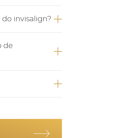
envolvido em
do invisalign?
nto e fornecer os
o de
ões do seu
s em posição, com
ação específca,