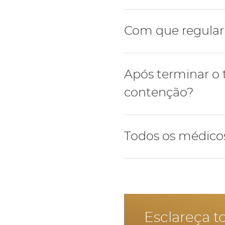
Os alinhadores são feito
Com que regulari
exclusivo pela Invisalign
Por norma as consultas s
Após terminar o 
alinhadores seguintes ao
contenção?
Sim, após concluir o tra
Todos os médicos
médico. A utilização rig
estabilidade dos tecidos 
Os médicos dentistas que
caso pretenda fazer um t
Esclareça t