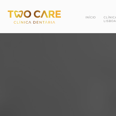
INÍCIO
CLÍNIC
LISBOA
Dra. 
Dr. R