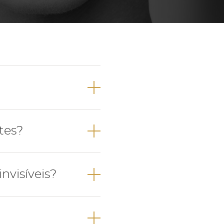
Próteses Dentárias
Ortodontia
 a posição dos
tes?
os.
oximadamente,
eiras exercidas
nvisíveis?
ente já tratou