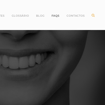
TES
GLOSSÁRIO
BLOG
FAQS
CONTACTOS
ntes Incisivos
Higiene Oral
ntes Caninos
Odontopediatria
ntes Molares
Periodontologia
ntes pré Molares
Branqueamento Dentário
ntes do Siso
Implantologia
Oclusão
Dentes
Dentisteria
Endodontia
Cirurgia Oral
Invisalign