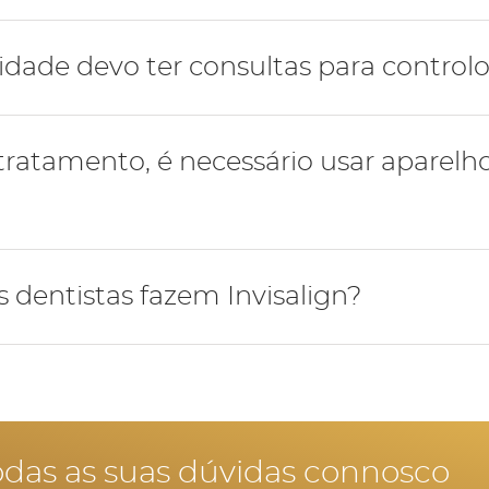
s de um material termoplástico transparente, que foi des
dade devo ter consultas para controlo 
 e se denomina SmartTrack.
ão a cada 6-8 semanas para avaliar a evolução do tratame
tratamento, é necessário usar aparelh
 paciente.
tamento deve usar a contenção de acordo com as indicaç
 dentistas fazem Invisalign?
orosa da contenção é fundamental para manter os dente
de suporte.
 fazem Invisalign são certificados e realizaram uma form
ratamento invisalign procure um Invisalign Provider.
odas as suas dúvidas connosco