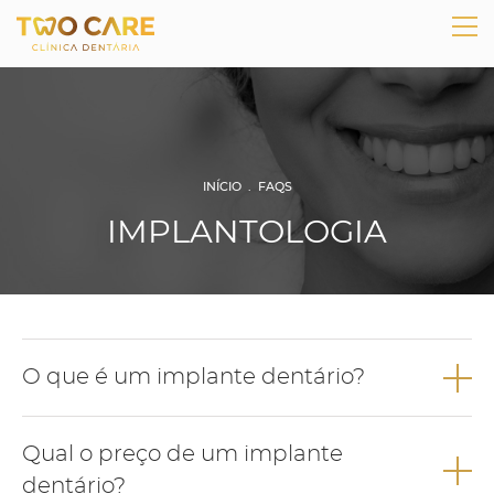
INÍCIO
.
FAQS
IMPLANTOLOGIA
O que é um implante dentário?
O implante dentário é uma estrutura de titânio, biocompatível,
Qual o preço de um implante
que pretende substituir a raiz de um dente perdido.
dentário?