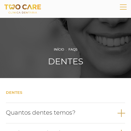
INÍCIO
.
FAQS
DENTES
DENTES
Quantos dentes temos?
A dentição humana é formada por 32 dentes.