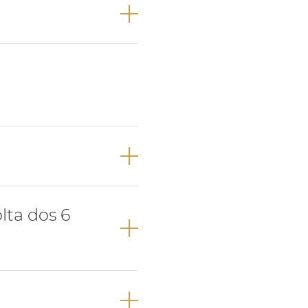
re a erupção do
.
 pré-molares na
lta dos 6
ma oclusão