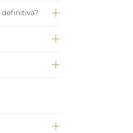
ores e 4 dentes
definitiva?
oante a sua
anos de idade na
riores e, por
 do bebé e, logo
.