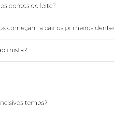
mana possui 4 dentes do siso, dois dentes por cada maxi
s dentes de leite?
-se com a erupção dos dentes incisivos inferiores de leite
 começam a cair os primeiros dentes 
upção dos segundos dentes molares de leite por volta d
tes de leite a cair são os incisivos inferiores por volta 
ão mista?
ros molares definitivos, entre os 6-7 anos, começa o pe
nça tem dentes de leite e definitivos simultaneamente.
quando o último dente de leite cai dando início à dentiçã
ncisivos temos?