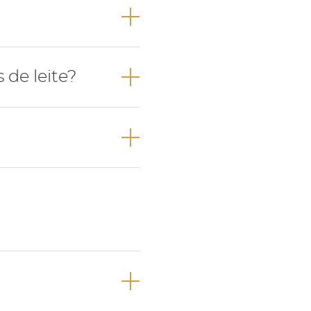
lar.
 entre os 6-8
de leite?
os 2-3 anos de
dos 6-7 anos de
ríodo dentição
o definitiva.