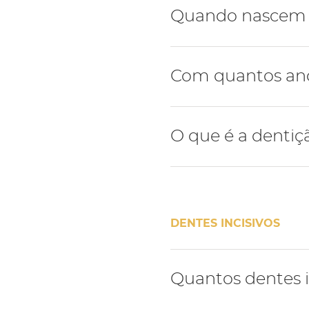
Geralmente a dentição hu
Quando nascem o
A dentição de leite inicia
Com quantos anos
meses e termina com a er
idade.
Por norma os primeiros den
O que é a dentiç
idade.
Com a erupção dos primei
mista - nesta fase a cria
DENTES INCISIVOS
A dentição mista termina 
Quantos dentes i