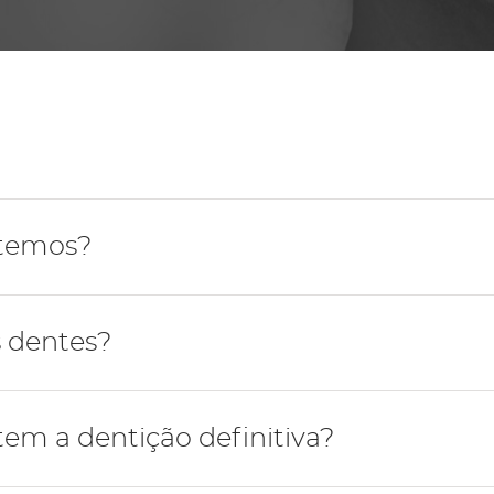
Periodontologia
 temos?
mada por 32 dentes.
 dentes?
ipos de dentes: incisivos (centrais ou laterais), caninos,
em a dentição definitiva?