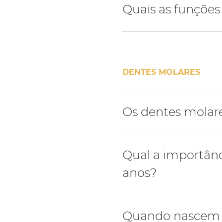
Durante a dentição defini
Quais as funções
primeiro pré-molar segui
Os dentes pré-molares tê
DENTES MOLARES
Os dentes molar
Os dentes molares de leit
Qual a importânc
dentição definitiva.
anos?
O primeiro molar da dent
Quando nascem 