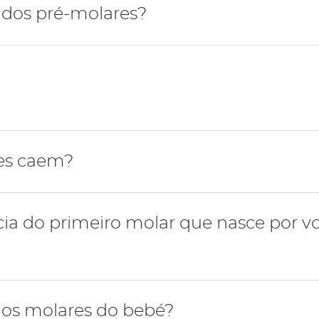
tiva, após a erupção dos dentes caninos inferiores, ocor
 dos pré-molares?
do do segundo pré-molar, por volta dos 10 anos de idade
m a função de esmagar e triturar os alimentos.
es caem?
e caem por volta dos 10-11 anos e são substituídos pelos
ia do primeiro molar que nasce por vo
ição definitiva é essencial para o desenvolvimento de u
os molares do bebé?