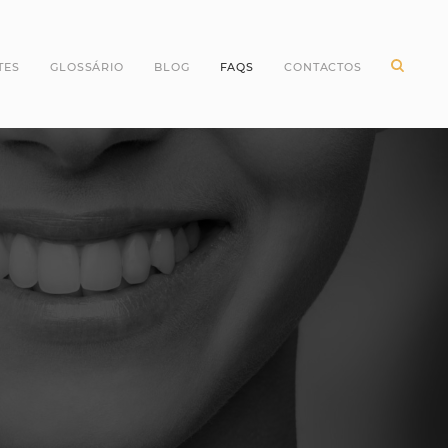
TES
GLOSSÁRIO
BLOG
FAQS
CONTACTOS
ntes Incisivos
Higiene Oral
ntes Caninos
Odontopediatria
ntes Molares
Periodontologia
ntes pré Molares
Branqueamento Dentário
ntes do Siso
Implantologia
Oclusão
Dentes
Dentisteria
Endodontia
Cirurgia Oral
Invisalign