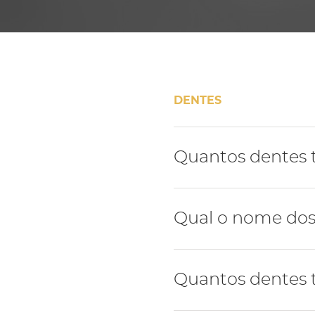
DENTES
Quantos dentes
A dentição humana é for
Qual o nome dos
A dentição humana tem 4 t
Quantos dentes t
molares.