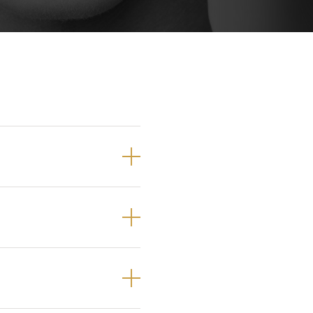
Próteses Dentárias
Ortodontia
 pré-molares e