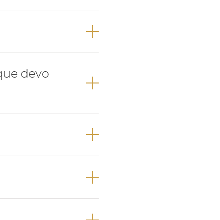
 surge primeiro o
ção e canino não
 que devo
e que vai
ição anómala,
um médico
e como na