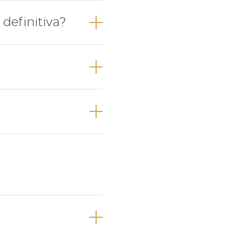
ores e 4 dentes
definitiva?
oante a sua
anos de idade na
riores e, por
 do bebé e, logo
.