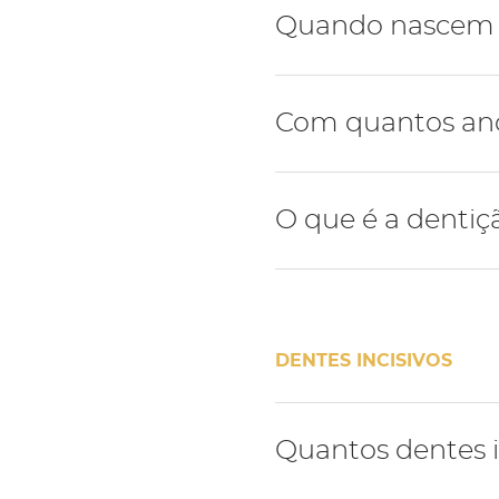
Geralmente a dentição hu
Quando nascem o
A dentição de leite inicia
Com quantos anos
meses e termina com a er
idade.
Por norma os primeiros den
O que é a dentiç
idade.
Com a erupção dos primei
mista - nesta fase a cria
DENTES INCISIVOS
A dentição mista termina 
Quantos dentes i