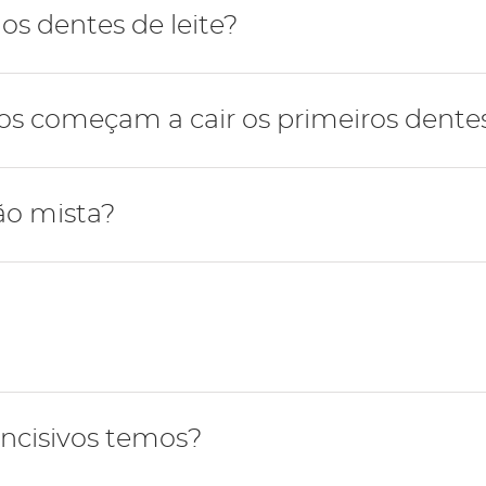
mana possui 4 dentes do siso, dois dentes por cada maxi
s dentes de leite?
-se com a erupção dos dentes incisivos inferiores de leite
 começam a cair os primeiros dentes 
upção dos segundos dentes molares de leite por volta d
tes de leite a cair são os incisivos inferiores por volta 
ão mista?
ros molares definitivos, entre os 6-7 anos, começa o pe
nça tem dentes de leite e definitivos simultaneamente.
quando o último dente de leite cai dando início à dentiçã
ncisivos temos?