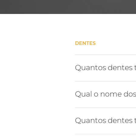
DENTES
Quantos dentes
A dentição humana é for
Qual o nome dos
A dentição humana tem 4 t
Quantos dentes t
molares.