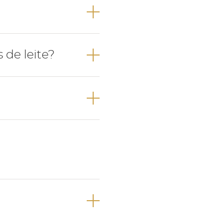
lar.
 entre os 6-8
de leite?
os 2-3 anos de
dos 6-7 anos de
ríodo dentição
o definitiva.