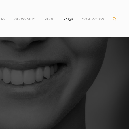
TES
GLOSSÁRIO
BLOG
FAQS
CONTACTOS
ntes Incisivos
Higiene Oral
ntes Caninos
Odontopediatria
ntes Molares
Periodontologia
ntes pré Molares
Branqueamento Dentário
ntes do Siso
Implantologia
Oclusão
Dentes
Dentisteria
Endodontia
Cirurgia Oral
Invisalign