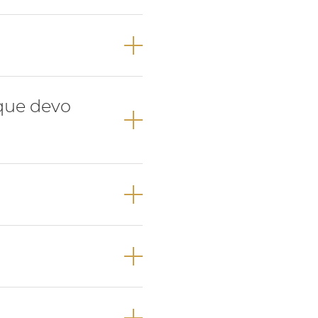
 surge primeiro o
ção e canino não
 que devo
e que vai
ição anómala,
um médico
e como na