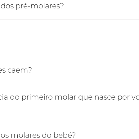
tiva, após a erupção dos dentes caninos inferiores, ocor
 dos pré-molares?
do do segundo pré-molar, por volta dos 10 anos de idade
m a função de esmagar e triturar os alimentos.
es caem?
e caem por volta dos 10-11 anos e são substituídos pelos
ia do primeiro molar que nasce por vo
ição definitiva é essencial para o desenvolvimento de u
os molares do bebé?