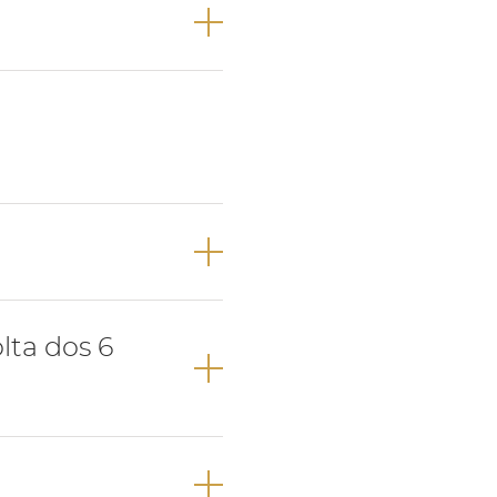
re a erupção do
.
 pré-molares na
lta dos 6
ma oclusão