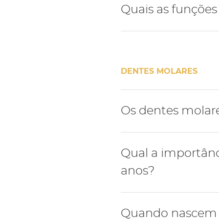
Durante a dentição defini
Quais as funções
primeiro pré-molar segui
Os dentes pré-molares tê
DENTES MOLARES
Os dentes molar
Os dentes molares de leit
Qual a importânc
dentição definitiva.
anos?
O primeiro molar da dent
Quando nascem 