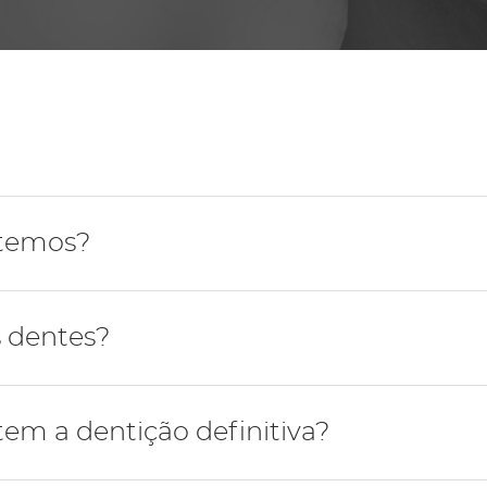
Periodontologia
 temos?
mada por 32 dentes.
 dentes?
ipos de dentes: incisivos (centrais ou laterais), caninos,
em a dentição definitiva?