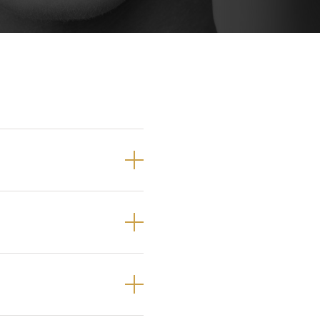
Próteses Dentárias
Ortodontia
 pré-molares e