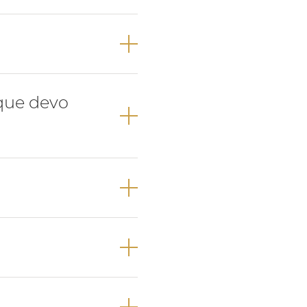
 surge primeiro o
ção e canino não
 que devo
e que vai
ição anómala,
um médico
e como na