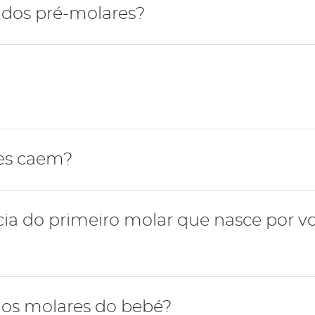
tiva, após a erupção dos dentes caninos inferiores, ocor
 dos pré-molares?
do do segundo pré-molar, por volta dos 10 anos de idade
m a função de esmagar e triturar os alimentos.
es caem?
e caem por volta dos 10-11 anos e são substituídos pelos
ia do primeiro molar que nasce por vo
ição definitiva é essencial para o desenvolvimento de u
os molares do bebé?