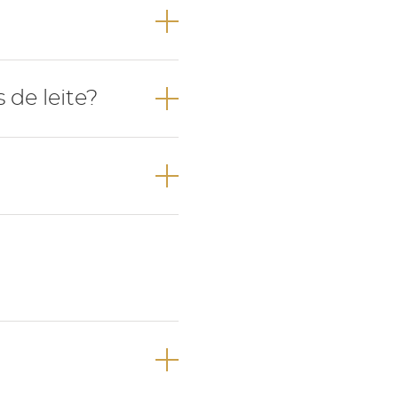
lar.
 entre os 6-8
de leite?
os 2-3 anos de
dos 6-7 anos de
ríodo dentição
o definitiva.