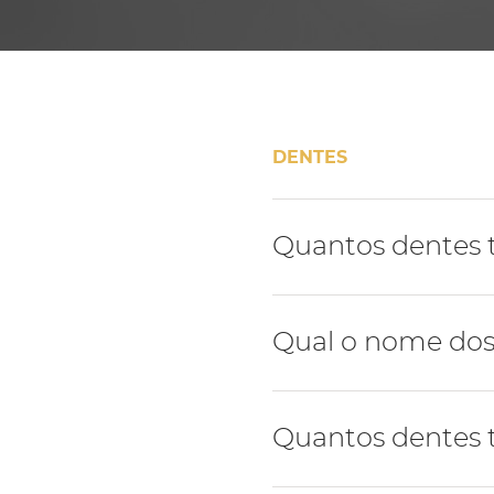
DENTES
Quantos dentes
A dentição humana é for
Qual o nome dos
A dentição humana tem 4 t
Quantos dentes t
molares.