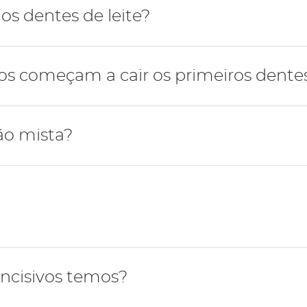
mana possui 4 dentes do siso, dois dentes por cada maxi
s dentes de leite?
-se com a erupção dos dentes incisivos inferiores de leite
 começam a cair os primeiros dentes 
upção dos segundos dentes molares de leite por volta d
tes de leite a cair são os incisivos inferiores por volta 
ão mista?
ros molares definitivos, entre os 6-7 anos, começa o pe
nça tem dentes de leite e definitivos simultaneamente.
quando o último dente de leite cai dando início à dentiçã
ncisivos temos?