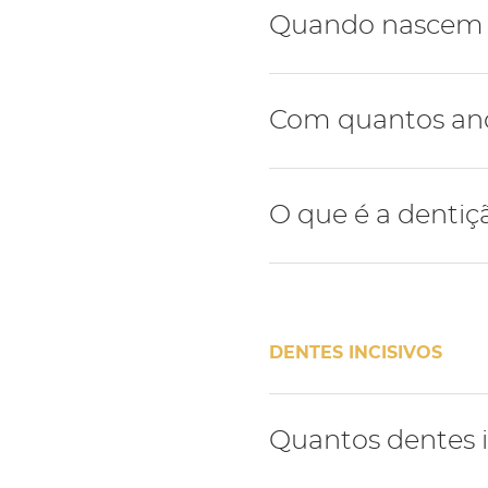
Geralmente a dentição hu
Quando nascem o
A dentição de leite inicia
Com quantos anos
meses e termina com a er
idade.
Por norma os primeiros den
O que é a dentiç
idade.
Com a erupção dos primei
mista - nesta fase a cria
DENTES INCISIVOS
A dentição mista termina 
Quantos dentes i