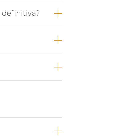
ores e 4 dentes
definitiva?
oante a sua
anos de idade na
riores e, por
 do bebé e, logo
.