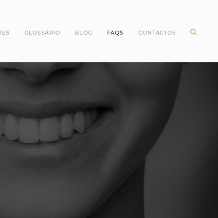
TES
GLOSSÁRIO
BLOG
FAQS
CONTACTOS
ntes Incisivos
Higiene Oral
ntes Caninos
Odontopediatria
ntes Molares
Periodontologia
ntes pré Molares
Branqueamento Dentário
ntes do Siso
Implantologia
Oclusão
Dentes
Dentisteria
Endodontia
Cirurgia Oral
Invisalign