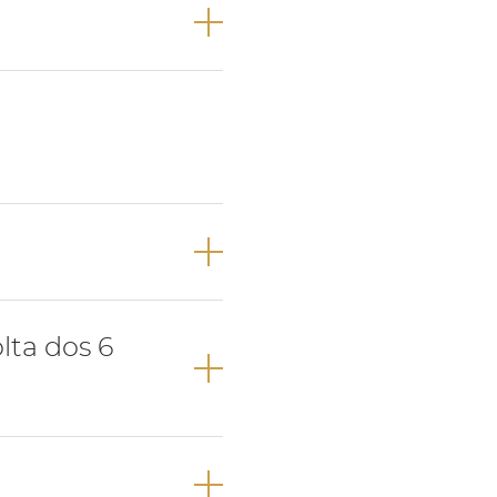
re a erupção do
.
 pré-molares na
lta dos 6
ma oclusão