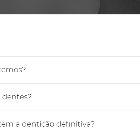
Periodontologia
 temos?
mada por 32 dentes.
 dentes?
ipos de dentes: incisivos (centrais ou laterais), caninos,
em a dentição definitiva?