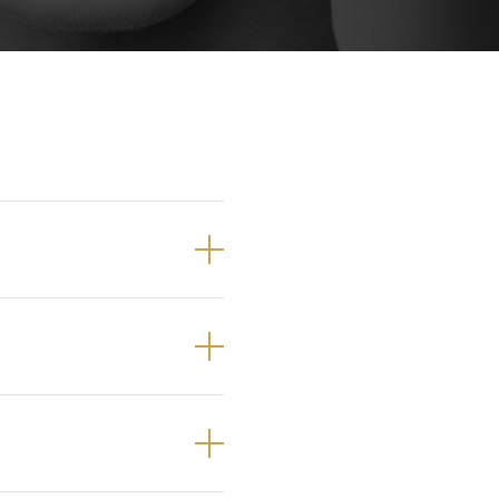
Próteses Dentárias
Ortodontia
 pré-molares e