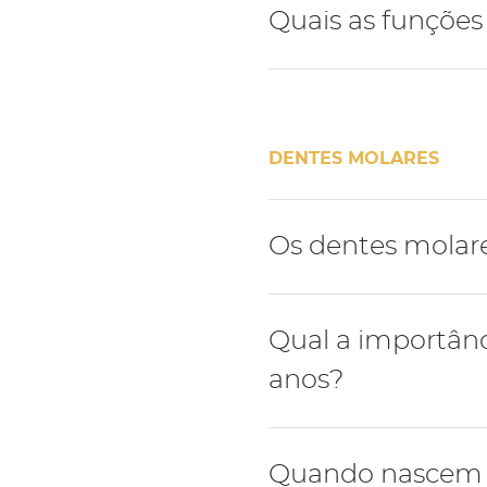
Durante a dentição defini
Quais as funções
primeiro pré-molar segui
Os dentes pré-molares tê
DENTES MOLARES
Os dentes molar
Os dentes molares de leit
Qual a importânc
dentição definitiva.
anos?
O primeiro molar da dent
Quando nascem 