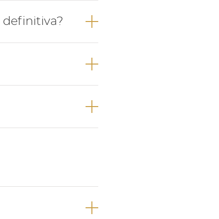
ores e 4 dentes
definitiva?
oante a sua
anos de idade na
riores e, por
 do bebé e, logo
.