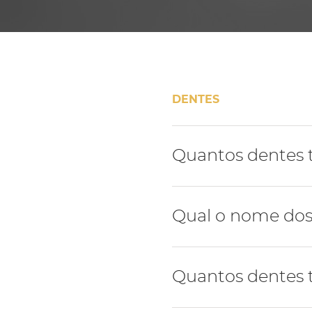
DENTES
Quantos dentes
A dentição humana é for
Qual o nome dos
A dentição humana tem 4 t
Quantos dentes t
molares.