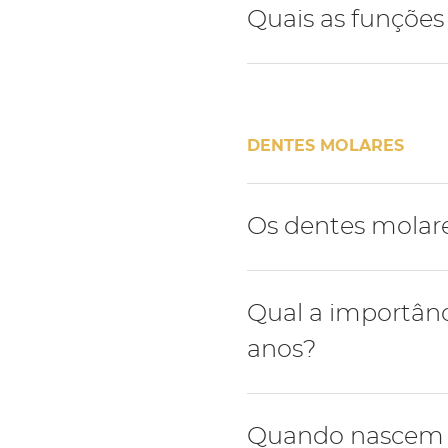
Durante a dentição defini
Quais as funções
primeiro pré-molar segui
Os dentes pré-molares tê
DENTES MOLARES
Os dentes molar
Os dentes molares de leit
Qual a importânc
dentição definitiva.
anos?
O primeiro molar da dent
Quando nascem 