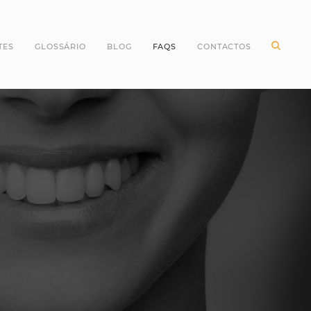
TES
GLOSSÁRIO
BLOG
FAQS
CONTACTOS
ntes Incisivos
Higiene Oral
ntes Caninos
Odontopediatria
ntes Molares
Periodontologia
ntes pré Molares
Branqueamento Dentário
ntes do Siso
Implantologia
Oclusão
Dentes
Dentisteria
Endodontia
Cirurgia Oral
Invisalign