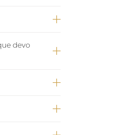
 surge primeiro o
ção e canino não
 que devo
e que vai
ição anómala,
um médico
e como na