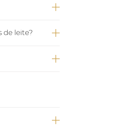
lar.
 entre os 6-8
de leite?
os 2-3 anos de
dos 6-7 anos de
ríodo dentição
o definitiva.