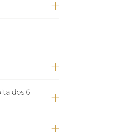
re a erupção do
.
 pré-molares na
lta dos 6
ma oclusão