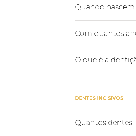
Geralmente a dentição hu
Quando nascem o
A dentição de leite inicia
Com quantos anos
meses e termina com a er
idade.
Por norma os primeiros den
O que é a dentiç
idade.
Com a erupção dos primei
mista - nesta fase a cria
DENTES INCISIVOS
A dentição mista termina 
Quantos dentes i