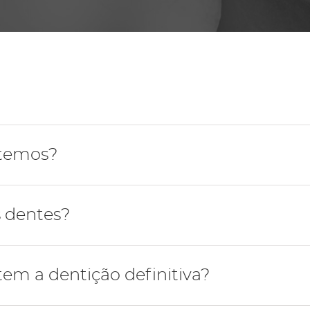
Periodontologia
 temos?
mada por 32 dentes.
 dentes?
ipos de dentes: incisivos (centrais ou laterais), caninos,
em a dentição definitiva?