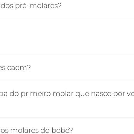
tiva, após a erupção dos dentes caninos inferiores, ocor
 dos pré-molares?
do do segundo pré-molar, por volta dos 10 anos de idade
m a função de esmagar e triturar os alimentos.
es caem?
e caem por volta dos 10-11 anos e são substituídos pelos
ia do primeiro molar que nasce por vo
ição definitiva é essencial para o desenvolvimento de u
os molares do bebé?