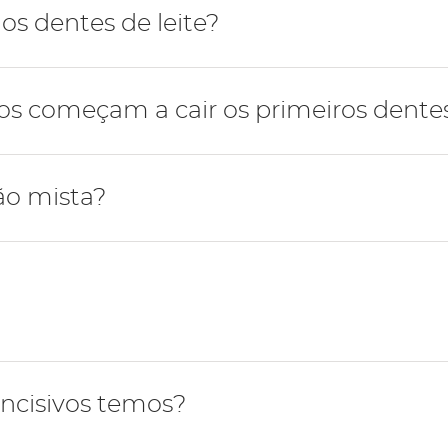
mana possui 4 dentes do siso, dois dentes por cada maxi
s dentes de leite?
-se com a erupção dos dentes incisivos inferiores de leite
 começam a cair os primeiros dentes 
upção dos segundos dentes molares de leite por volta d
tes de leite a cair são os incisivos inferiores por volta 
ão mista?
ros molares definitivos, entre os 6-7 anos, começa o pe
nça tem dentes de leite e definitivos simultaneamente.
quando o último dente de leite cai dando início à dentiçã
ncisivos temos?