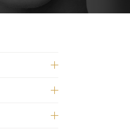
Próteses Dentárias
Ortodontia
 pré-molares e