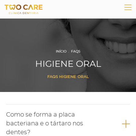
INÍCIO
.
FAQS
HIGIENE ORAL
FAQS HIGIENE ORAL
Como se forma a placa
bacteriana e o tártaro nos
dentes?