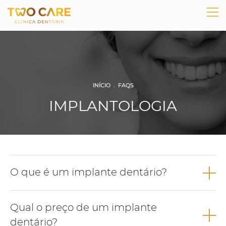
INÍCIO
.
FAQS
IMPLANTOLOGIA
O que é um implante dentário?
O implante dentário é uma estrutura de titânio, biocompatível,
Qual o preço de um implante
que pretende substituir a raiz de um dente perdido.
dentário?