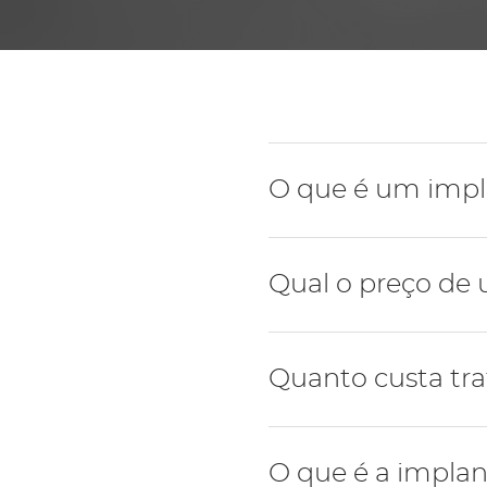
O que é um impl
O implante dentário é uma
Qual o preço de
um dente perdido.
O preço de um implante d
Quanto custa tra
ideal é marcar uma consu
O preço de uma reabilitaç
O que é a implan
técnica cirúrgica, a nece