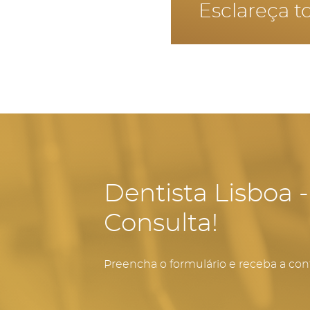
realizar uma higiene 
Esclareça t
ósseo e manter a estrutu
por falta de suporte dos t
Dentista Lisboa 
Consulta!
Preencha o formulário e receba a con