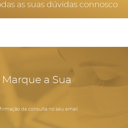
oral rigorosa do implante.
odas as suas dúvidas connosco
ra facial, evitando o envelhecimento precoce e aparecim
ecidos.
- Marque a Sua
firmação da consulta no seu email