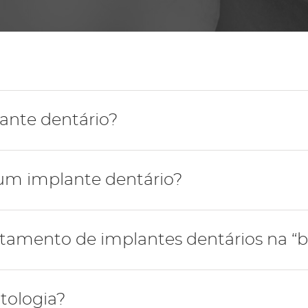
Periodontologia
ante dentário?
 estrutura de titânio, biocompatível, que pretende substi
 um implante dentário?
entário varia consoante o plano de tratamento de propo
tamento de implantes dentários na “
lta de implantologia para a realização de um orçamento
ão total com implantes varia consoante o tipo de implant
tologia?
ssidade de usar biomateriais na cirurgia e a opção protéti