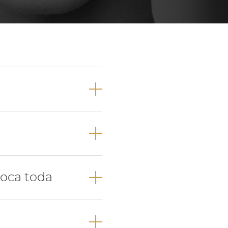
Próteses Dentárias
Ortodontia
tuir a raiz de
sto. Assim, o
boca toda
.
es utilizados, a
ca escolhida