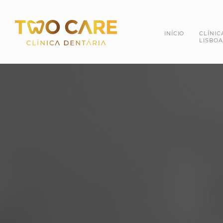
INÍCIO
CLÍNIC
LISBOA
Dra. 
Dr. R