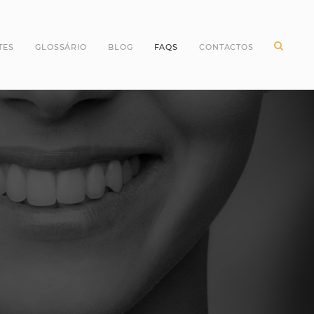
TES
GLOSSÁRIO
BLOG
FAQS
CONTACTOS
ntes Incisivos
Higiene Oral
ntes Caninos
Odontopediatria
ntes Molares
Periodontologia
ntes pré Molares
Branqueamento Dentário
ntes do Siso
Implantologia
Oclusão
Dentes
Dentisteria
Endodontia
Cirurgia Oral
Invisalign