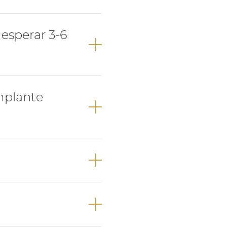
nados
 indolor.
esperar 3-6
ema e dor
io para controlo
- ligação do
mplante
que permite
stigação e,
tivamente com as