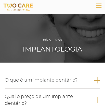
INÍCIO
.
FAQS
IMPLANTOLOGIA
O que é um implante dentário?
O implante dentário é uma estrutura de titânio, biocompatível,
Qual o preço de um implante
que pretende substituir a raiz de um dente perdido.
dentário?