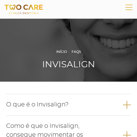
INÍCIO
.
FAQS
INVISALIGN
O que é o Invisalign?
Invisalign
O tratamento
corresponde a uma técnica inovadora
Como é que o Invisalign,
de alinhar e corrigir a posição dos dentes através da utilização
consegue movimentar os
sequencial de alinhadores transparentes personalizados.