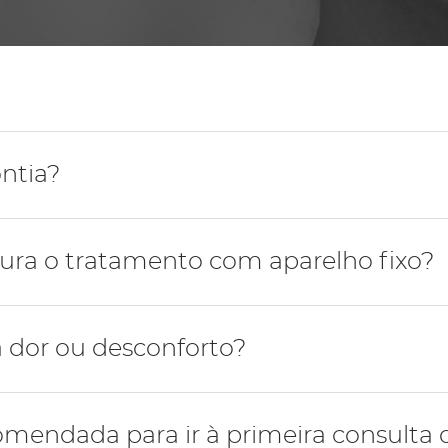
Periodontologia
ntia?
entária que se dedica a diagnosticar problemas tanto 
ra o tratamento com aparelho fixo?
cuta um plano de tratamento que visa a correta articulaç
 dos dentes através da utilização de aparelhos fixos e re
tamento são 18-24 meses, porém isto é muito variável c
 dor ou desconforto?
 assiduidade do paciente nas consultas de controlo men
parelho e nos dias seguintes é usual sentir algum descon
omendada para ir à primeira consulta 
ode ter pequenas úlceras no lábio e na mucosa da fricç