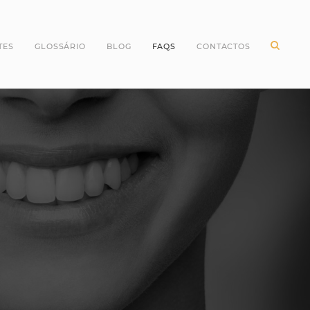
TES
GLOSSÁRIO
BLOG
FAQS
CONTACTOS
ntes Incisivos
Higiene Oral
ntes Caninos
Odontopediatria
ntes Molares
Periodontologia
ntes pré Molares
Branqueamento Dentário
ntes do Siso
Implantologia
Oclusão
Dentes
Dentisteria
Endodontia
Cirurgia Oral
Invisalign