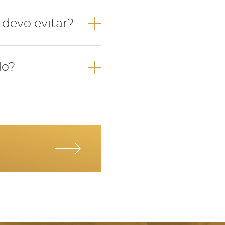
ão da posição
devo evitar?
vel;
emplo torradas,
do?