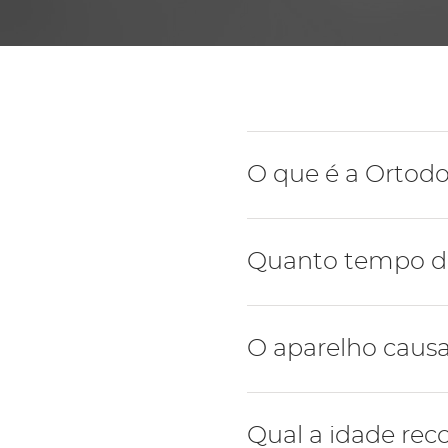
O que é a Ortodo
É uma área da medicina d
Quanto tempo du
dos maxilares, cria e exe
dentários e o alinhamento
O tempo médio de um tra
O aparelho causa
complexidade do caso e a
No dia da colocação do a
Qual a idade rec
nos dentes, assim como p