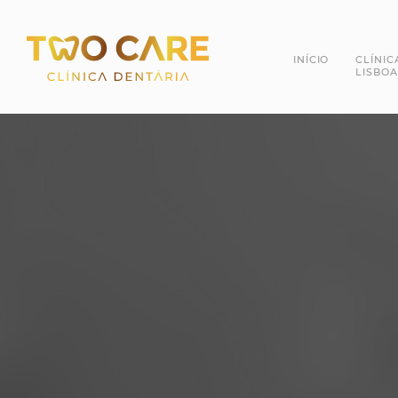
INÍCIO
CLÍNIC
LISBOA
Dra. 
Dr. R