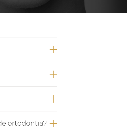
Próteses Dentárias
Ortodontia
dentários como
ão das arcadas
movíveis.
onsoante a
sais.
forto e pressão
de ortodontia?
ão do aparelho