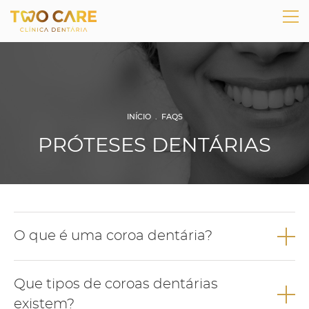
INÍCIO
.
FAQS
PRÓTESES DENTÁRIAS
O que é uma coroa dentária?
A coroa dentária é uma solução de prótese fixa que pode ser
Que tipos de coroas dentárias
colocada sobre um dente ou sobre um implante e que devolve
ao dente o seu aspeto natural, estrutura perdida e função.
existem?