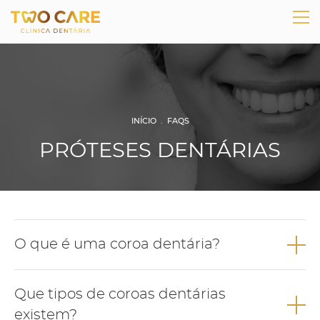
INÍCIO
.
FAQS
PRÓTESES DENTÁRIAS
O que é uma coroa dentária?
A coroa dentária é uma solução de prótese fixa que pode ser
Que tipos de coroas dentárias
colocada sobre um dente ou sobre um implante e que devolve
ao dente o seu aspeto natural, estrutura perdida e função.
existem?