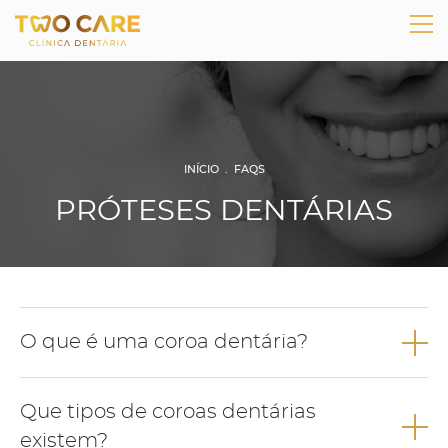
INÍCIO
.
FAQS
PRÓTESES DENTÁRIAS
O que é uma coroa dentária?
A coroa dentária é uma solução de prótese fixa que pode ser
Que tipos de coroas dentárias
colocada sobre um dente ou sobre um implante e que devolve
ao dente o seu aspeto natural, estrutura perdida e função.
existem?