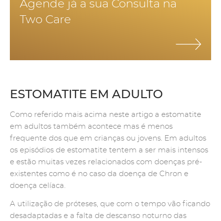
Agende já a sua Consulta na
Two Care
ESTOMATITE EM ADULTO
Como referido mais acima neste artigo a estomatite
em adultos também acontece mas é menos
frequente dos que em crianças ou jovens. Em adultos
os episódios de estomatite tentem a ser mais intensos
e estão muitas vezes relacionados com doenças pré-
existentes como é no caso da doença de Chron e
doença celíaca.
A utilização de próteses, que com o tempo vão ficando
desadaptadas e a falta de descanso noturno das