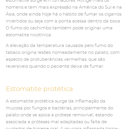
estomatite surge em fumadores. Atinge mais os
homens e tem mais expressão na América do Sul e na
Ásia, onde ainda hoje há o hábito de fumar os cigarros
invertidos ou seja com a ponta acessa dentro da boca.
O fumo do cachimbo também pode originar uma
estomatite nicotínica.
A elevação da temperatura causada pelo fumo do
tabaco origina lesões nomeadamente no palato, com
aspecto de protuberâncias vermelhas, que são
reversíveis quando o paciente deixa de fumar.
Estomatite protética
A estomatite protética surge da inflamação da
mucosa por fungos e bactérias, principalmente do
palato onde se apoia a prótese removível, estando
associada a próteses mal adaptadas ou falta de
cuidados de higiene oral. A mucosa inflamada torna-