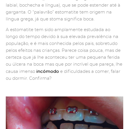
labial, bochecha e língua), que se pode estender até à
garganta. O “palavrão” estomatite tem origem na
língua grega, já que stoma significa boca.
A estomatite tem sido amplamente estudada ao
longo do tempo devido à sua elevada prevalência na
população, e é mais conhecida pelos pais, sobretudo
pelos efeitos nas crianças. Parece coisa pouca, mas de
certeza que já lhe aconteceu ter uma pequena ferida
ou úlcera na boca mas que por incrível que pareça, lhe
incómodo
causa imenso
e dificuldades a comer, falar
ou dormir. Confirma?