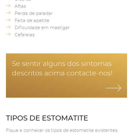
Aftas
Perda de paladar
Falta de apetite
Dificuldade em mastigar
Cefaleias
Se sentir alguns dos sintomas
descritos acima contacte-nos!
TIPOS DE ESTOMATITE
Fique a conhecer os tipos de estomatite existentes.