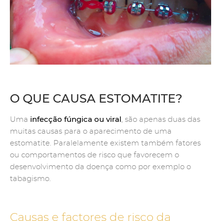
O QUE CAUSA ESTOMATITE?
infecção fúngica ou viral
Uma
, são apenas duas das
muitas causas para o aparecimento de uma
estomatite. Paralelamente existem também fatores
ou comportamentos de risco que favorecem o
desenvolvimento da doença como por exemplo o
tabagismo.
Causas e factores de risco da