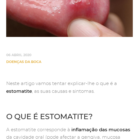
06 ABRIL 2020
DOENÇAS DA BOCA
Neste artigo vamos tentar explicar-lhe o que é a
estomatite
, as suas causas e sintomas.
O QUE É ESTOMATITE?
inflamação das mucosas
A estomatite corresponde à
da cavidade oral (pode afectar a gengiva, mucosa