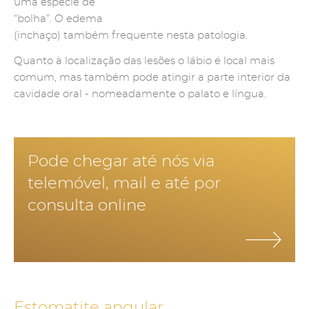
uma espécie de
“bolha”. O edema
(inchaço) também frequente nesta patologia.
Quanto à localização das lesões o lábio é local mais
comum, mas também pode atingir a parte interior da
cavidade oral - nomeadamente o palato e língua.
Pode chegar até nós via
telemóvel, mail e até por
consulta online
Estomatite angular