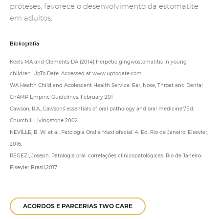
próteses, favorece o desenvolvimento da estomatite
em adultos.
Bibliografia
Keels MA and Clements DA (2014) Herpetic gingivostomatitis in young
children. UpTo Date. Accessed at www.uptodate.com
WA Health Child and Adolescent Health Service. Ear, Nose, Throat and Dental
ChAMP Empiric Guidelines. February 201
Cawson, R.A., Cawson´s essentials of oral pathology and oral medicine.7Ed.
Churchill Livingstone 2002
NEVILLE, B. W. et al. Patologia Oral e Maxilofacial. 4. Ed. Rio de Janeiro: Elsevier,
2016.
REGEZI, Joseph. Patologia oral: correlações clinicopatológicas. Rio de Janeiro:
Elsevier Brasil,2017.
ACORDOS E PARCERIAS TWO CARE